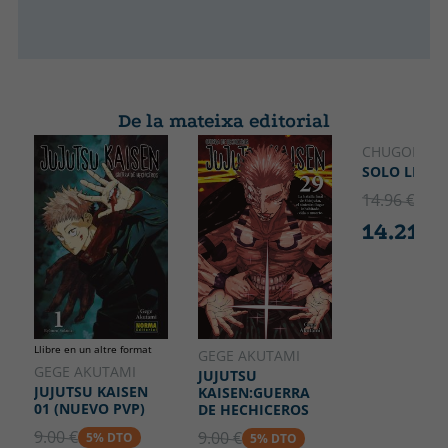
De la mateixa editorial
CHUGONG
SOLO LEVEL
14.96 €
5% 
14.21 €
Llibre en un altre format
GEGE AKUTAMI
GEGE AKUTAMI
JUJUTSU
JUJUTSU KAISEN
KAISEN:GUERRA
01 (NUEVO PVP)
DE HECHICEROS
9.00 €
9.00 €
5% DTO
5% DTO