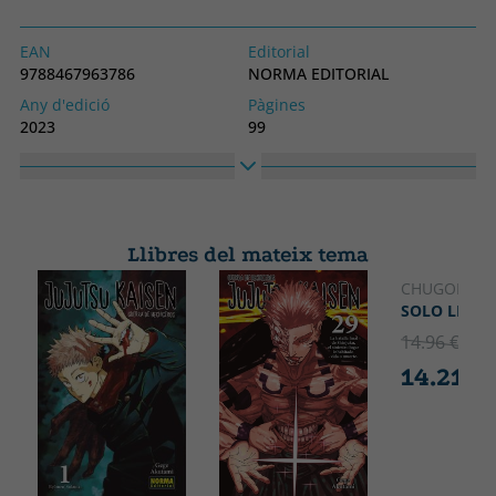
EAN
Editorial
9788467963786
NORMA EDITORIAL
Any d'edició
Pàgines
2023
99
Idioma
Núm. col·lecció
Castellà
12
Col·lecció
GUARDIANES DE LA NOCHE
Llibres del mateix tema
CHUGONG
SOLO LEVEL
14.96 €
5% 
14.21 €