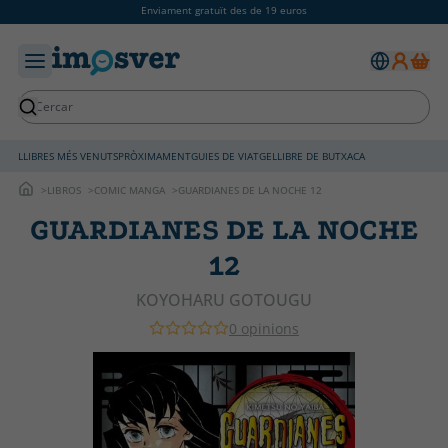
Enviament gratuït des de 19 euros
LLIBRES MÉS VENUTS
PRÒXIMAMENT
GUIES DE VIATGE
LLIBRE DE BUTXACA
LIBROS
COMIC MANGA
GUARDIANES DE LA NOCHE 12
GUARDIANES DE LA NOCHE
12
KOYOHARU GOTOUGU
0 opinions