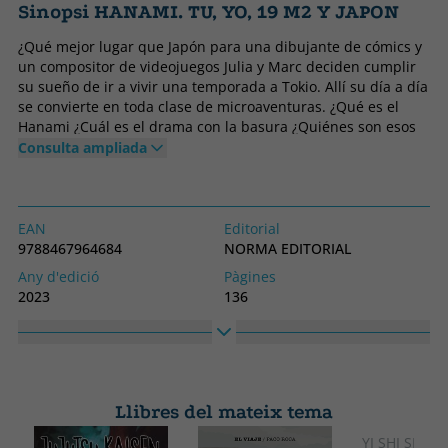
Sinopsi HANAMI. TU, YO, 19 M2 Y JAPON
¿Qué mejor lugar que Japón para una dibujante de cómics y
un compositor de videojuegos Julia y Marc deciden cumplir
su sueño de ir a vivir una temporada a Tokio. Allí su día a día
se convierte en toda clase de microaventuras. ¿Qué es el
Hanami ¿Cuál es el drama con la basura ¿Quiénes son esos
ancianos con luces que gritan en la calle Y sobre todoà
Consulta ampliada
¿Cómo sobrevive una pareja en 19 m2 Hanami es un
hilarante cuaderno de viaje con el que descubriremos
infinidad de curiosidades sobre Japón a través de la mirada
curiosa y libre de prejuicios de la autora Julia Cejas.
EAN
Editorial
9788467964684
NORMA EDITORIAL
Any d'edició
Pàgines
2023
136
Enquadernació
Idioma
Tapa dura
Castellà
Col·lecció
Alt
HUMOR
260
Llibres del mateix tema
Ample
190
YI SHI SI ZH