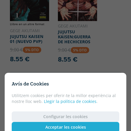
Llibre en un altre format
GEGE AKUTAMI
GEGE AKUTAMI
JUJUTSU
JUJUTSU KAISEN
KAISEN:GUERRA
01 (NUEVO PVP)
DE HECHICEROS
9.00 €
9.00 €
5% DTO
5% DTO
8.55 €
8.55 €
Avís de Cookies
Utilitzem cookies per oferir-te la millor experiència al
nostre lloc web.
Llegir la política de cookies
.
Configurar les cookies
Acceptar les cookies