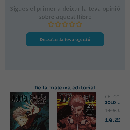
Sigues el primer a deixar la teva opinió
sobre aquest llibre
Deixa’ns la teva opinió
De la mateixa editorial
CHUGONG
SOLO LEVEL
14.96 €
5% 
14.21 €