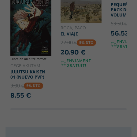
PEQUEÑO 
PACK DOS
VOLUMENE
59.50 €
5% 
ROCA, PACO
56.53 €
EL VIAJE
ENVIAME
22.00 €
5% DTO
GRATUÏT!
20.90 €
Llibre en un altre format
ENVIAMENT
GEGE AKUTAMI
GRATUÏT!
JUJUTSU KAISEN
01 (NUEVO PVP)
9.00 €
5% DTO
8.55 €