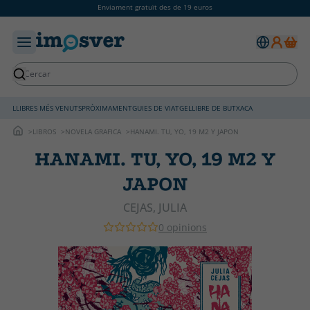
Enviament gratuït des de 19 euros
LLIBRES MÉS VENUTS
PRÒXIMAMENT
GUIES DE VIATGE
LLIBRE DE BUTXACA
LIBROS
NOVELA GRAFICA
HANAMI. TU, YO, 19 M2 Y JAPON
HANAMI. TU, YO, 19 M2 Y
JAPON
CEJAS, JULIA
0 opinions