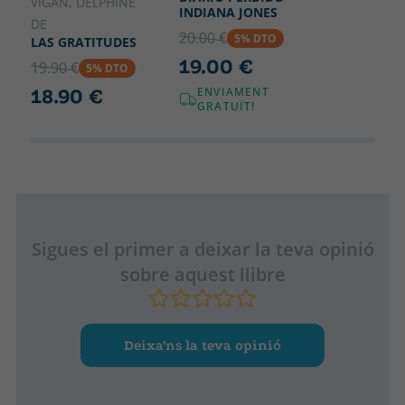
VIGAN, DELPHINE
INDIANA JONES
DE
20.00 €
5% DTO
LAS GRATITUDES
19.00 €
19.90 €
5% DTO
18.90 €
ENVIAMENT
GRATUÏT!
Sigues el primer a deixar la teva opinió
sobre aquest llibre
Deixa’ns la teva opinió