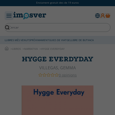
Enviament gratuït des de 19 euros
LLIBRES MÉS VENUTS
PRÒXIMAMENT
GUIES DE VIATGE
LLIBRE DE BUTXACA
LIBROS
NARRATIVA
HYGGE EVERDYDAY
HYGGE EVERDYDAY
VILLEGAS, GEMMA
0 opinions