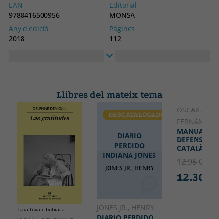
EAN
Editorial
9788416500956
MONSA
Any d'edició
Pàgines
2018
112
Enquadernació
Idioma
Tapa dura
Castellà
Col·lecció
Alt
SIN COLECCION
230
Llibres del mateix tema
Ample
170
ÒSCAR AND
DESCATALOGADO
CATALÀ
FERNÁNDEZ
MANUAL DE
DIARIO
DEFENSA DE
PERDIDO
CATALÀ
INDIANA JONES
12.95 €
5% 
JONES JR., HENRY
12.30 €
JONES JR., HENRY
Tapa tova o butxaca
DIARIO PERDIDO