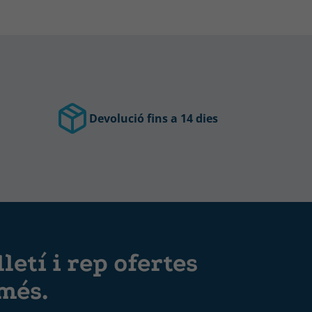
Devolució fins a 14 dies
letí i rep ofertes
 més.