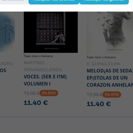
Tapa tova o butxaca
Tapa tova o butxaca
MARTÍNEZ
SANDRO
R. GOPIKA,SILVIA
FERNÁNDEZ,EFREN
TOS
MELOD¡AS DE SEDA
VOCES. (SER E I?M)
EP¡STOLAS DE UN
VOLUMEN I
CORAZON ANHELA
12.00 €
5% DTO
12.00 €
5% DTO
11.40 €
11.40 €