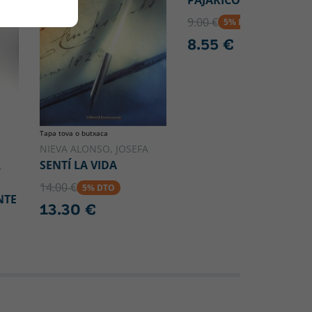
9.00 €
5% DTO
8.55 €
Tapa tova o butxaca
NIEVA ALONSO, JOSEFA
SENTÍ LA VIDA
.
14.00 €
5% DTO
NTE
13.30 €