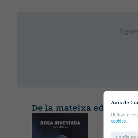
Sigues
Avís de Co
De la mateixa editorial
Utilitzem coo
cookies
.
Configurar