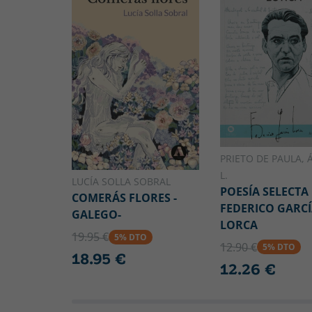
PRIETO DE PAULA, 
L.
LUCÍA SOLLA SOBRAL
POESÍA SELECTA
COMERÁS FLORES -
FEDERICO GARC
GALEGO-
LORCA
19.95 €
5% DTO
12.90 €
5% DTO
18.95 €
12.26 €