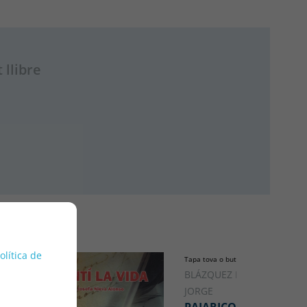
 llibre
política de
Tapa tova o butxaca
BLÁZQUEZ RABADÁN,
JORGE
PAJARICO