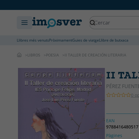
Llibres més venuts
Pròximament
Guies de viatge
Llibre de butxaca
LIBROS
POESIA
II TALLER DE CREACIÓN LITERARIA
II TA
PÉREZ FUENTE
0 o
EAN
9788416480517
Pàgines