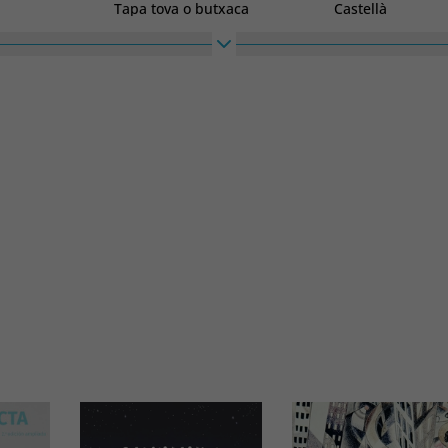
Tapa tova o butxaca
Castellà
Col·lecció
Alt
POESIA
210