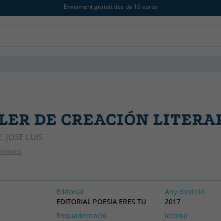
Enviament gratuït des de 19 euros
LLER DE CREACIÓN LITERA
, JOSE LUIS
pinions
Editorial
Any d'edició
EDITORIAL POESIA ERES TU
2017
Enquadernació
Idioma