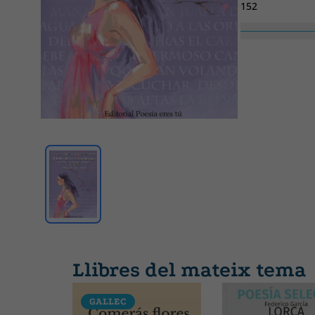
152
Núm. col·lecció
II
Ample
148
Llibres del mateix tema
GALLEC