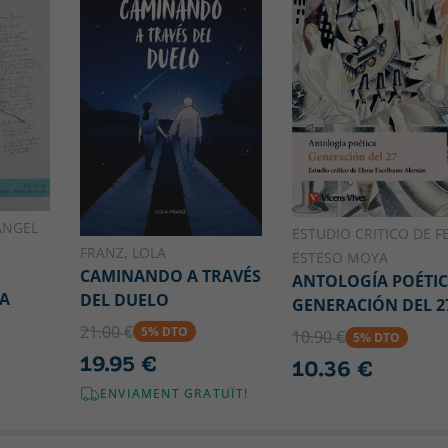
ÁNGEL
ESTUDIO CRITICO DE FE
FRANZ, LOLA
ESTESO MOYA
CAMINANDO A TRAVÉS
ANTOLOGÍA POÉTI
ÍA
DEL DUELO
GENERACIÓN DEL 2
21.00 €
5% DTO
10.90 €
5% DTO
19.95 €
10.36 €
ENVIAMENT GRATUÏT!