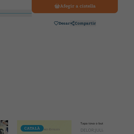
Afegir a cistella
Desar
Compartir
Tapa tova o butxaca
CATALÀ
CATALÀ
DELOR;JULIA;GRIFOLL