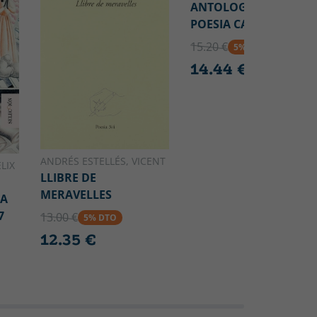
ANTOLOGÍA DE LA
POESIA CATALANA
15.20 €
5% DTO
14.44 €
ANDRÉS ESTELLÉS, VICENT
LIX
LLIBRE DE
MERAVELLES
CA
7
13.00 €
5% DTO
12.35 €