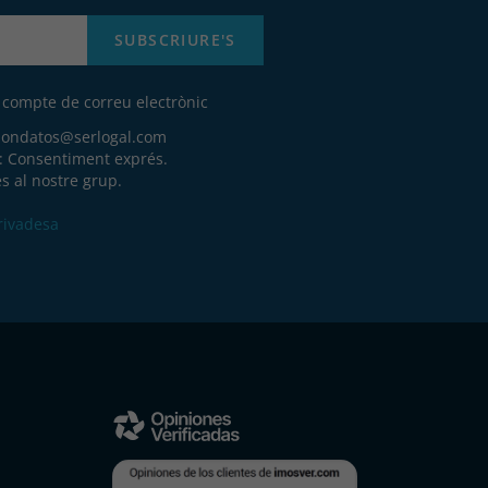
SUBSCRIURE'S
u compte de correu electrònic
iondatos@serlogal.com
a: Consentiment exprés.
s al nostre grup.
Privadesa