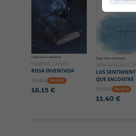
Tapa tova o butxaca
Tapa tova o butxaca
HOMERO, CARLOS
VERA GONZÁLEZ, 
ROSA INVENTADA
LOS SENTIMIEN
QUE ENCONTRÈ
17.00 €
5% DTO
12.00 €
16.15 €
5% DTO
11.40 €