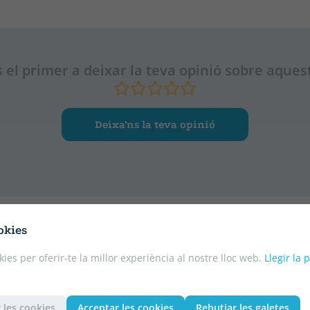
 el primer a deixar la teva opinió sobre aquest
Deixa’ns la teva opinió
okies
kies per oferir-te la millor experiència al nostre lloc web.
Llegir la 
 les cookies
Acceptar les cookies
Rebutjar les galetes