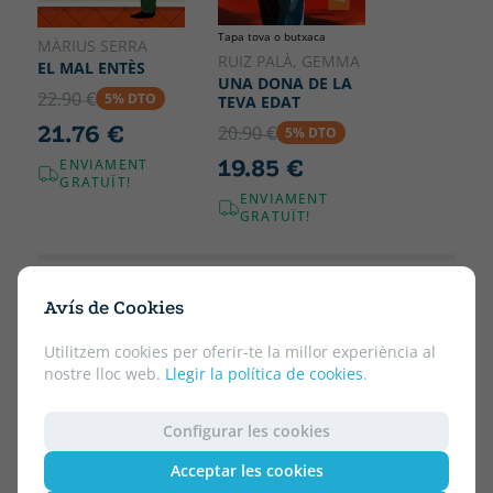
Tapa tova o butxaca
MÀRIUS SERRA
RUIZ PALÀ, GEMMA
EL MAL ENTÈS
UNA DONA DE LA
22.90 €
5% DTO
TEVA EDAT
21.76 €
20.90 €
5% DTO
19.85 €
ENVIAMENT
GRATUÏT!
ENVIAMENT
GRATUÏT!
Avís de Cookies
Utilitzem cookies per oferir-te la millor experiència al
nostre lloc web.
Llegir la política de cookies
.
Configurar les cookies
Acceptar les cookies