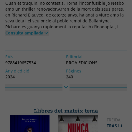
Quan et truquin, no contestis. Torna l'inconfusible Jo Nesbo
amb un thriller renovador.Arran de la mort dels seus pares,
en Richard Elauved, de catorze anys, ha anat a viure amb la
seva tieta i el seu oncle al poble remot de Ballantyne.
Richard es guanya ràpidament la reputació d'inadaptat, i
quan un company de classe anomenat Tom desapareix,
Consulta ampliada
tothom sospita que ell n'és el responsable. Ningú se'l creu
quan diu que la cabina telefònica a la vora del bosc va xuclar
en Tom pel receptor com si fossin en una pel·lícula de terror.
Ningú excepte la Karen, una companya que anima en
EAN
Editorial
Richard a buscar pistes que la policia refusa investigar.
9788419657534
PROA EDICIONS
Rastrejar el número de telèfon al qual va trucar en Tom des
Any d'edició
Pàgines
de la cabina el porta a una casa abandonada al bosc de
2024
240
Mirall. Allà veu una cara terrorífica a la finestra. I llavors les
Enquadernació
Idioma
veus comencen a xiuxiuejar-li a l'orella... I, tanmateix, en
Tapa tova o butxaca
Català
Richard potser no és el narrador més fiable de la seva pròpia
història...
Col·lecció
Alt
A TOT VENT
230
Llibres del mateix tema
Ample
150
FREIDA MCF
TRAS LA PU