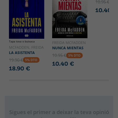
10.95 €
5% 
10.40 €
Tapa tova o butxaca
FREIDA MCFADDEN
MCFADDEN, FREIDA
NUNCA MIENTAS
LA ASISTENTA
10.95 €
5% DTO
19.90 €
5% DTO
10.40 €
18.90 €
Sigues el primer a deixar la teva opinió