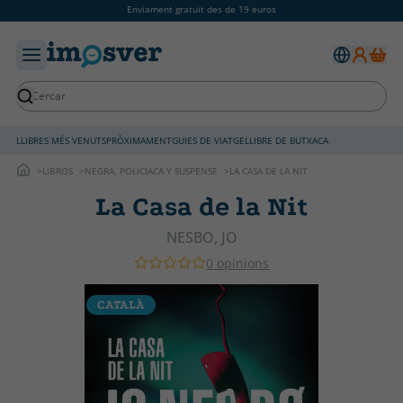
Enviament gratuït des de 19 euros
LLIBRES MÉS VENUTS
PRÒXIMAMENT
GUIES DE VIATGE
LLIBRE DE BUTXACA
LIBROS
NEGRA, POLICIACA Y SUSPENSE
LA CASA DE LA NIT
La Casa de la Nit
NESBO, JO
0 opinions
CATALÀ
C