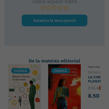
sobre aquest llibre
Deixa’ns la teva opinió
De la mateixa editorial
Tapa tova o butx
CATALÀ
CATALÀ
CATALÀ
BAIXAULI, 
LA CINQUE
PLANTA
8.95 €
5% D
8.50 €