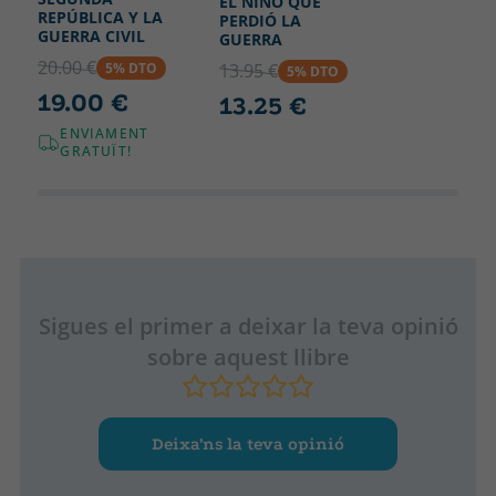
EL NIÑO QUE
REPÚBLICA Y LA
PERDIÓ LA
GUERRA CIVIL
GUERRA
20.00 €
5% DTO
13.95 €
5% DTO
19.00 €
13.25 €
ENVIAMENT
GRATUÏT!
Sigues el primer a deixar la teva opinió
sobre aquest llibre
Deixa’ns la teva opinió