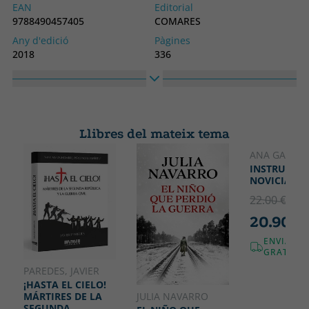
EAN
Editorial
9788490457405
COMARES
Any d'edició
Pàgines
2018
336
Enquadernació
Idioma
Tapa tova o butxaca
Castellà
Col·lecció
Alt
HISTORIA
240
Llibres del mateix tema
Ample
170
ANA GARRIG
INSTRUCCIÓ
NOVICIAS
22.00 €
5% 
20.90 €
ENVIAME
GRATUÏT!
PAREDES, JAVIER
¡HASTA EL CIELO!
JULIA NAVARRO
MÁRTIRES DE LA
SEGUNDA