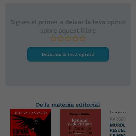
Sigues el primer a deixar la teva opinió
sobre aquest llibre
Deixa’ns la teva opinió
De la mateixa editorial
Tapa tova o butx
KARBER, G. T
MURDLE:
RESUELVE E
CRIMEN