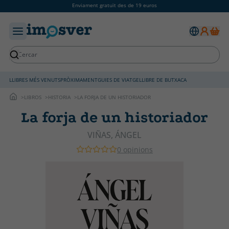
Enviament gratuït des de 19 euros
LLIBRES MÉS VENUTS
PRÒXIMAMENT
GUIES DE VIATGE
LLIBRE DE BUTXACA
LIBROS
HISTORIA
LA FORJA DE UN HISTORIADOR
La forja de un historiador
VIÑAS, ÁNGEL
0 opinions