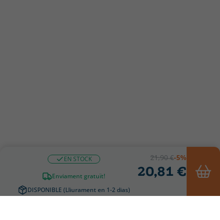
21,90 €
-5%
EN STOCK
20,81 €
Enviament gratuït!
DISPONIBLE (Lliurament en 1-2 dias)