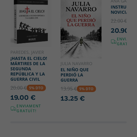
155
ANA GARRIG
para esclarecer parcelas plagadas de estereotipos de
INSTRUCCIÓ
nuestra historia contemporánea y demoler, siempre
NOVICIAS
basándose en las fuentes primarias, los mitos interesados
que la han entenebrecido, desde el oro de Moscú a la
22.00 €
5% 
idiosincrasia violenta, corrupta y esencialmente criminal del
20.90 €
franquismo.
ENVIAME
GRATUÏT!
PAREDES, JAVIER
¡HASTA EL CIELO!
JULIA NAVARRO
MÁRTIRES DE LA
SEGUNDA
EL NIÑO QUE
REPÚBLICA Y LA
PERDIÓ LA
GUERRA CIVIL
GUERRA
20.00 €
5% DTO
13.95 €
5% DTO
19.00 €
13.25 €
ENVIAMENT
GRATUÏT!