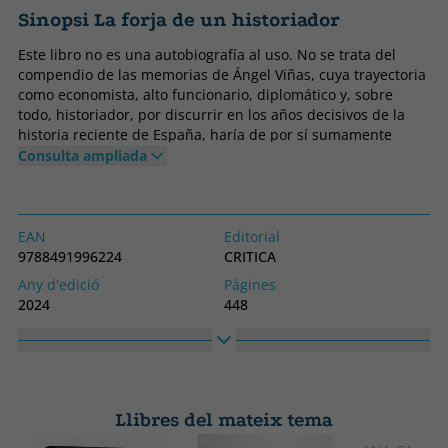
Sinopsi La forja de un historiador
Este libro no es una autobiografía al uso. No se trata del
compendio de las memorias de Ángel Viñas, cuya trayectoria
como economista, alto funcionario, diplomático y, sobre
todo, historiador, por discurrir en los años decisivos de la
historia reciente de España, haría de por sí sumamente
interesante su consulta. No busque el lector sumergirse en
Consulta ampliada
un relato falsamente literario, ni espere prescindibles
confesiones íntimas, ni mezquinos ajustes de cuentas, ni
profesiones de fe tonantes. Es decir, todo aquello que
adorna un género caracterizado por la autoindulgencia y la
EAN
Editorial
búsqueda de la pose para la posteridad. No, lo que el lector
9788491996224
CRITICA
tiene entre sus manos es la experiencia personal y
Any d'edició
Pàgines
profesional del historiador, una reflexión introspectiva sobre
2024
448
sus motivaciones, sus influencias, sus fuentes y sus
Enquadernació
Idioma
métodos. Persigue explicar, desde su propia óptica, el
Tapa dura
Castellà
vínculo entre la historia que hizo, la historia que le hizo y
como entre ambas inspiraron la historia que ha escrito.
Col·lecció
Alt
Viñas se convierte en este texto en historiador de sí mismo,
Contrastes
230
aplicando a su entorno y sus circunstancias la metodología
Llibres del mateix tema
Ample
analítica y rigurosa que en tantas ocasiones ha empleado