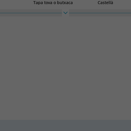
Tapa tova o butxaca
Castellà
Alt
Ample
ca
203
285