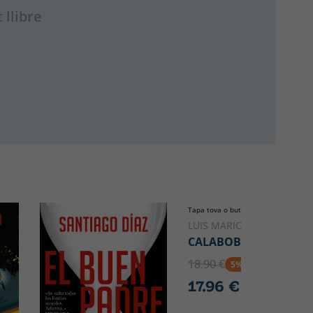
 llibre
Tapa tova o butxaca
LUIS MARIO
CALABOBOS
18.90 €
5% DTO
17.96 €