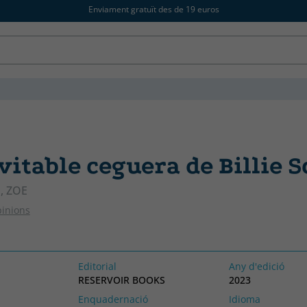
Enviament gratuït des de 19 euros
vitable ceguera de Billie S
 ZOE
pinions
Editorial
Any d'edició
RESERVOIR BOOKS
2023
Enquadernació
Idioma