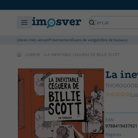
Llibres més venuts
Pròximament
Guies de viatge
Llibre de butxaca
LIBROS
LA INEVITABLE CEGUERA DE BILLIE SCOTT
La ine
THOROGOOD,
0 o
EAN
9788419437921
Pàgines