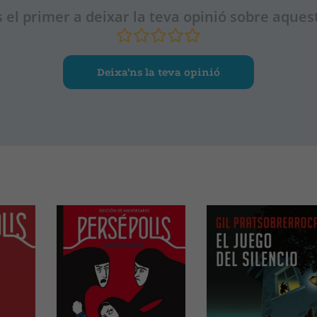
 el primer a deixar la teva opinió sobre aquest
Deixa’ns la teva opinió