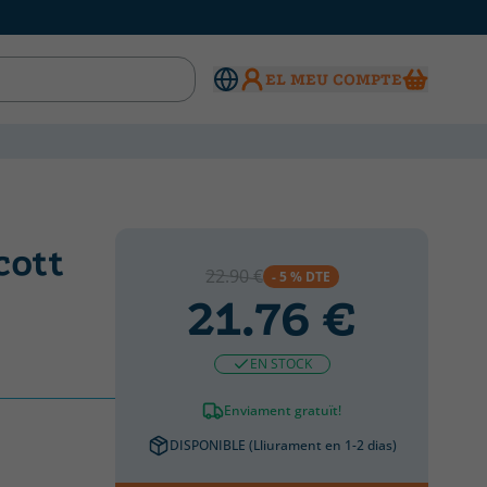
EL MEU COMPTE
cott
22.90 €
- 5 % DTE
21.76 €
EN STOCK
Enviament gratuït!
DISPONIBLE (Lliurament en 1-2 dias)