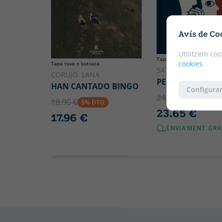
Avís de Co
Utilitzem coo
Tapa dura
cookies
.
Tapa tova o butxaca
SATRAPI, MARJANE
CORUJO, LANA
PERSÉPOLIS
HAN CANTADO BINGO
Configurar
24.90 €
5% DTO
18.90 €
5% DTO
23.65 €
17.96 €
ENVIAMENT GRA