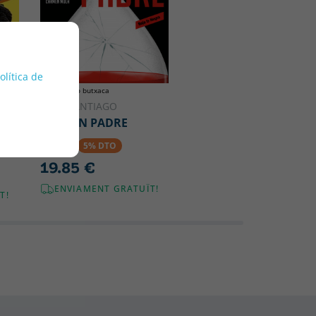
política de
Tapa tova o butxaca
DÍAZ, SANTIAGO
EL BUEN PADRE
20.90 €
5% DTO
19.85 €
ENVIAMENT GRATUÏT!
T!