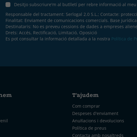
Desitjo subscriure'm al butlletí per rebre informació al me
Responsable del tractament: Serlogal 2.0 S.L.; Contacte:
protecc
Finalitat: Enviament de comunicacions comercials. Base jurídic
Destinataris: No es preveu cessions de dades a empreses aliene
Drets: Accés, Rectificació, Limitació, Oposició
Es pot consultar la informació detallada a la nostra
Política de 
nem
T'ajudem
Com comprar
Despeses d'enviament
venil
Anul·lacions i devolucions
Política de preus
Contacta amb nosaltreds