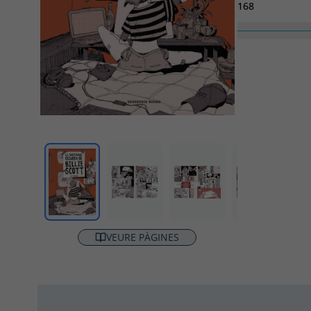
168
Col·lecció
Reservoir Gráfi
VEURE PÀGINES