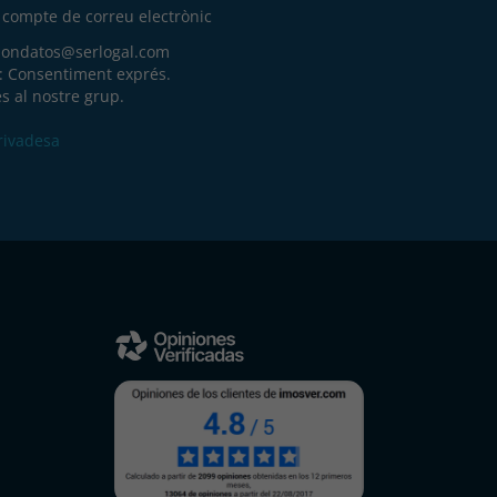
u compte de correu electrònic
iondatos@serlogal.com
a: Consentiment exprés.
s al nostre grup.
Privadesa