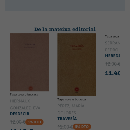
De la mateixa editorial
Tapa tova o butx
SERRANO M
PEDRO
HEREDAR L
12.00 €
5% 
11.40 €
Tapa tova o butxaca
Tapa tova o butxaca
HIERNAUX
PÉREZ, MARÍA
GONZÁLEZ, EVA
DOLORES
DESDECIR
TRAVESÍA
12.00 €
5% DTO
12.00 €
5% DTO