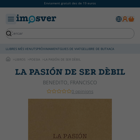
Enviament gratuït des de 19 euros
LLIBRES MÉS VENUTS
PRÒXIMAMENT
GUIES DE VIATGE
LLIBRE DE BUTXACA
LIBROS
POESIA
LA PASIÓN DE SER DÈBIL
LA PASIÓN DE SER DÈBIL
BENEDITO, FRANCISCO
0 opinions