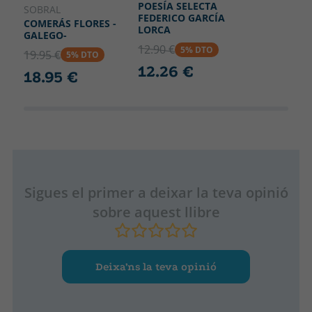
POESÍA SELECTA
SOBRAL
FEDERICO GARCÍA
COMERÁS FLORES -
LORCA
GALEGO-
12.90 €
5% DTO
19.95 €
5% DTO
12.26 €
18.95 €
Sigues el primer a deixar la teva opinió
sobre aquest llibre
Deixa’ns la teva opinió