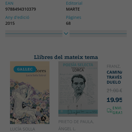
EAN
Editorial
9788494310379
MARTE
Any d'edició
Pàgines
2015
68
Enquadernació
Idioma
Tapa tova o butxaca
Castellà
Núm. col·lecció
Col·lecció
1
POESIA
Llibres del mateix tema
Alt
Ample
210
130
FRANZ, LOLA
GALLEC
CAMINANDO
TRAVÉS DEL
DUELO
21.00 €
5% 
19.95 €
ENVIAME
GRATUÏT!
PRIETO DE PAULA,
ÁNGEL L.
LUCÍA SOLLA