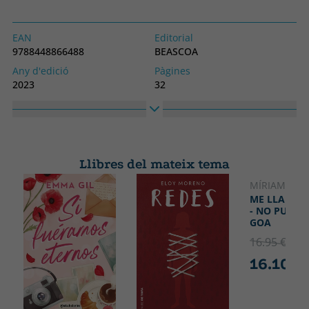
EAN
Editorial
9788448866488
BEASCOA
Any d'edició
Pàgines
2023
32
Enquadernació
Idioma
Tapa dura
Català
Col·lecció
Alt
Cuentos infantiles
220
Llibres del mateix tema
Ample
220
MÍRIAM TIR
NOVETAT
ME LLAMO 
- NO PUEDO
GOA
16.95 €
5% 
16.10 €