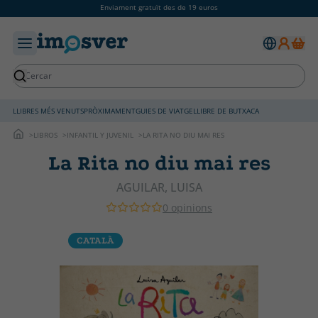
Enviament gratuït des de 19 euros
LLIBRES MÉS VENUTS
PRÒXIMAMENT
GUIES DE VIATGE
LLIBRE DE BUTXACA
LIBROS
INFANTIL Y JUVENIL
LA RITA NO DIU MAI RES
La Rita no diu mai res
AGUILAR, LUISA
0 opinions
CATALÀ
C