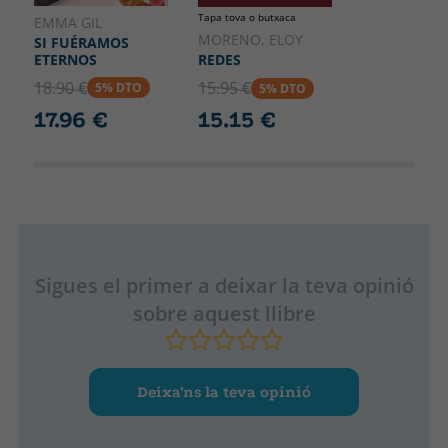
Tapa tova o butxaca
EMMA GIL
MORENO, ELOY
SI FUÉRAMOS
ETERNOS
REDES
18.90 €
15.95 €
5% DTO
5% DTO
17.96 €
15.15 €
Sigues el primer a deixar la teva opinió
sobre aquest llibre
Deixa’ns la teva opinió