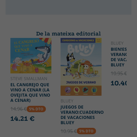
De la mateixa editorial
BLUEY
BIEN!ES
VERANO!:C
DE VACACIO
BLUEY
10.95 €
5% 
STEVE SMALLMAN
10.40 €
EL CANGREJO QUE
VINO A CENAR (LA
OVEJITA QUE VINO
A CENAR)
BLUEY
JUEGOS DE
14.96 €
5% DTO
VERANO:CUADERNO
DE VACACIONES
14.21 €
BLUEY
10.95 €
5% DTO