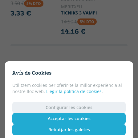
3.50 €
5% DTO
MERITXELL
3.33 €
TICNIKS 3 VAMPI
14.90 €
5% DTO
14.16 €
Avís de Cookies
Utilitzem cookies per oferir-te la millor experiència al
nostre lloc web.
Llegir la política de cookies
.
Configurar les cookies
Acceptar les cookies
Rebutjar les galetes