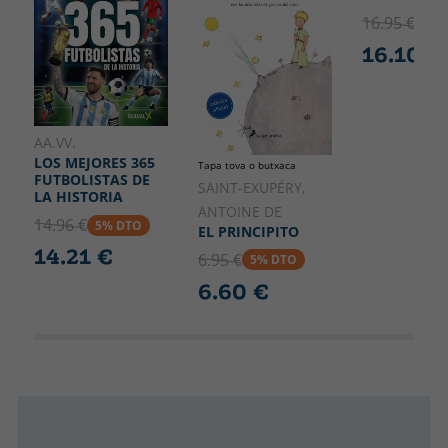
16.95 €
5% 
16.10 €
AA.VV.
LOS MEJORES 365
Tapa tova o butxaca
FUTBOLISTAS DE
SAINT-EXUPÉRY,
LA HISTORIA
ANTOINE DE
14.96 €
5% DTO
EL PRINCIPITO
14.21 €
6.95 €
5% DTO
6.60 €