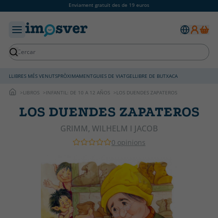
Enviament gratuït des de 19 euros
LLIBRES MÉS VENUTS
PRÒXIMAMENT
GUIES DE VIATGE
LLIBRE DE BUTXACA
LIBROS
INFANTIL: DE 10 A 12 AÑOS
LOS DUENDES ZAPATEROS
LOS DUENDES ZAPATEROS
GRIMM, WILHELM I JACOB
0 opinions