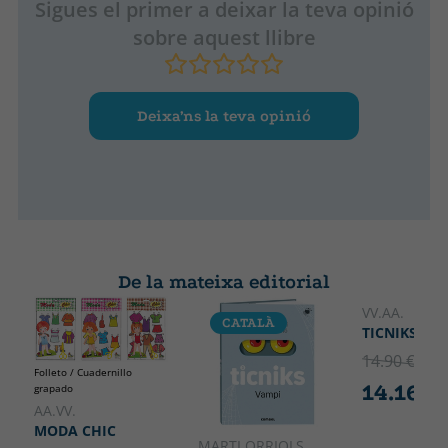
Sigues el primer a deixar la teva opinió
sobre aquest llibre
Deixa’ns la teva opinió
De la mateixa editorial
VV.AA.
CATALÀ
TICNIKS 3 V
14.90 €
5% 
Folleto / Cuadernillo
14.16 €
grapado
AA.VV.
MODA CHIC
MARTI ORRIOLS,