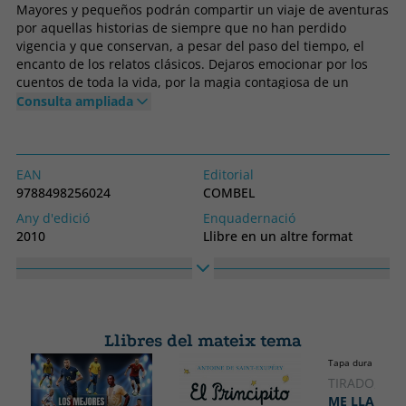
Mayores y pequeños podrán compartir un viaje de aventuras
por aquellas historias de siempre que no han perdido
vigencia y que conservan, a pesar del paso del tiempo, el
encanto de los relatos clásicos. Dejaros emocionar por los
cuentos de toda la vida, por la magia contagiosa de un
universo imaginario que no deja indiferente a ningún lector.
Consulta ampliada
EAN
Editorial
9788498256024
COMBEL
Any d'edició
Enquadernació
2010
Llibre en un altre format
Idioma
Col·lecció
Castellà
CLASICOS TROQUELADOS
Alt
Ample
260
190
Llibres del mateix tema
Tapa dura
TIRADO, MÍ
ME LLAMO 