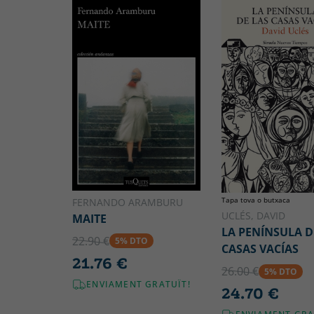
Tapa tova o butxaca
FERNANDO ARAMBURU
UCLÉS, DAVID
MAITE
LA PENÍNSULA D
22.90 €
5% DTO
CASAS VACÍAS
21.76 €
26.00 €
5% DTO
ENVIAMENT GRATUÏT!
24.70 €