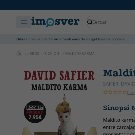
Llibres més venuts
Pròximament
Guies de viatge
Llibre de butxaca
LIBROS
FICCION
MALDITO KARMA
Maldi
SAFIER, DAVI
0 o
Sinopsi 
Maldito karma
entre carcajad
presentadora 