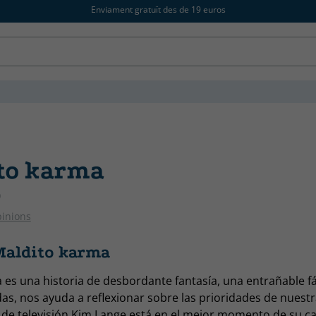
Enviament gratuït des de 19 euros
to karma
D
pinions
Maldito karma
 es una historia de desbordante fantasía, una entrañable f
as, nos ayuda a reflexionar sobre las prioridades de nuestr
de televisión Kim Lange está en el mejor momento de su c