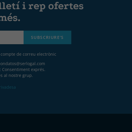
letí i rep ofertes
 més.
SUBSCRIURE'S
u compte de correu electrònic
iondatos@serlogal.com
a: Consentiment exprés.
s al nostre grup.
Privadesa