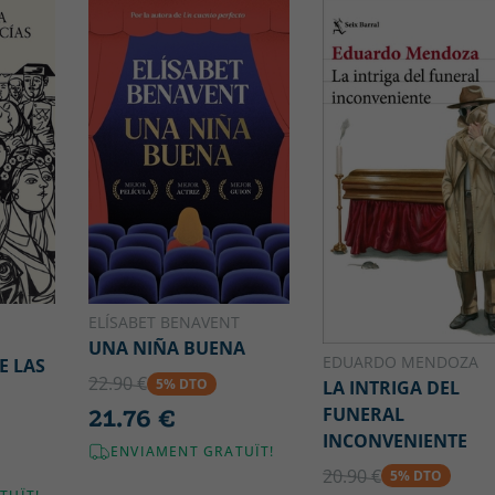
ELÍSABET BENAVENT
UNA NIÑA BUENA
EDUARDO MENDOZA
E LAS
22.90 €
5% DTO
LA INTRIGA DEL
FUNERAL
21.76 €
INCONVENIENTE
ENVIAMENT GRATUÏT!
20.90 €
5% DTO