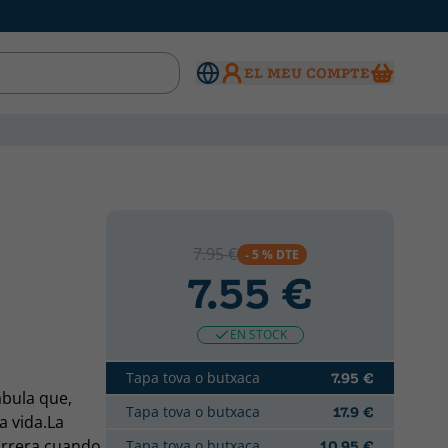
EL MEU COMPTE
7.95 €
- 5 % DTE
7.55 €
EN STOCK
Tapa tova o butxaca
7.95 €
ábula que,
Tapa tova o butxaca
17.9 €
a vida.La
arrera cuando
Tapa tova o butxaca
10.95 €