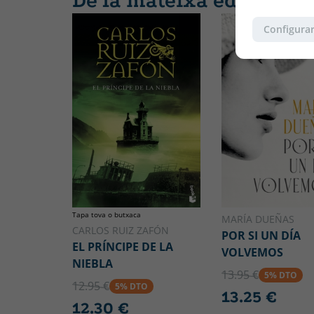
De la mateixa editorial
Configurar
Tapa tova o butxaca
MARÍA DUEÑAS
CARLOS RUIZ ZAFÓN
POR SI UN DÍA
EL PRÍNCIPE DE LA
VOLVEMOS
NIEBLA
13.95 €
5% DTO
12.95 €
5% DTO
13.25 €
12.30 €