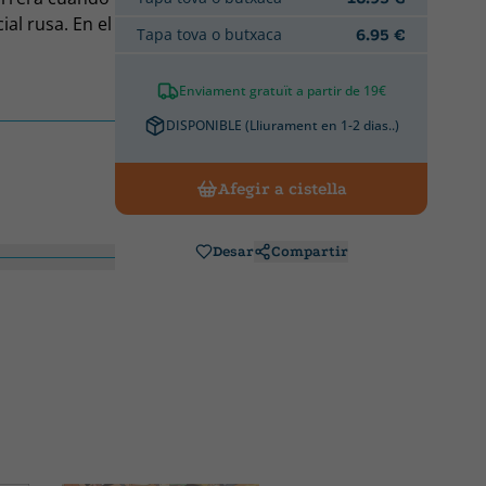
al rusa. En el
Tapa tova o butxaca
6.95 €
ida: ha
 la rodeaban.
Enviament gratuït a partir de 19€
 y seis patas
ras haber
DISPONIBLE (Lliurament en 1-2 dias..)
 que su
karma para
Afegir a cistella
o el camino
lagado de
Desar
Compartir
en esta vida