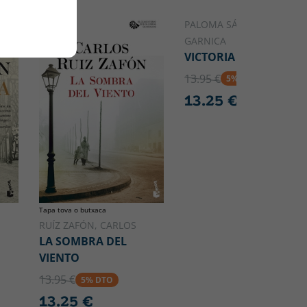
PALOMA SÁNCHEZ-
GARNICA
VICTORIA
13.95 €
5% DTO
13.25 €
Tapa tova o butxaca
RUÍZ ZAFÓN, CARLOS
LA SOMBRA DEL
VIENTO
13.95 €
5% DTO
13.25 €