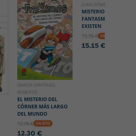
JUAN GÓMEZ-JURADO
MISTERIO S.A. 1 - LOS
FANTASMAS NO
EXISTEN
15.95 €
5% DTO
15.15 €
GARCÍA SANTIAGO,
ROBERTO
EL MISTERIO DEL
CÓRNER MÁS LARGO
DEL MUNDO
12.95 €
5% DTO
12.30 €