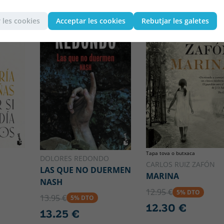
 les cookies
Acceptar les cookies
Rebutjar les galetes
Tapa tova o butxaca
DOLORES REDONDO
CARLOS RUIZ ZAFÓN
LAS QUE NO DUERMEN
MARINA
NASH
12.95 €
5% DTO
13.95 €
5% DTO
12.30 €
13.25 €