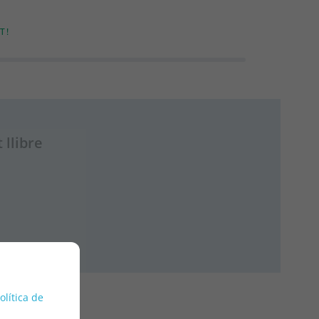
T!
 llibre
política de