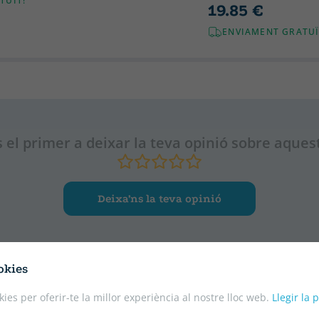
TUÏT!
19.85 €
ENVIAMENT GRATUÏ
 el primer a deixar la teva opinió sobre aquest
Deixa’ns la teva opinió
okies
kies per oferir-te la millor experiència al nostre lloc web.
Llegir la 