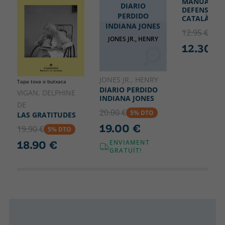
MANUAL DE
DIARIO
DEFENSA DE
PERDIDO
CATALÀ
INDIANA JONES
12.95 €
5% 
JONES JR., HENRY
12.30 €
JONES JR., HENRY
Tapa tova o butxaca
DIARIO PERDIDO
VIGAN, DELPHINE
INDIANA JONES
DE
20.00 €
5% DTO
LAS GRATITUDES
19.00 €
19.90 €
5% DTO
18.90 €
ENVIAMENT
GRATUÏT!