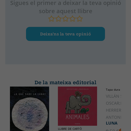
Sigues el primer a deixar la teva opinió
sobre aquest llibre
Deixa’ns la teva opinió
De la mateixa editorial
Tapa dura
VILLÁN SEOA
OSCAR;RUBI
HERRERO,
ANTONIO
LUNA
LLIBRE DE CARTÓ