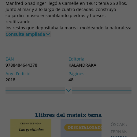
Manfred Gnädinger llegó a Camelle en 1961; tenía 25 años.
Junto al mar y a lo largo de cuatro décadas, construyó
su jardín-museo ensamblando piedras y huesos,
reutilizando
los restos que depositaba la marea, moldeando la naturaleza
e incluso experimentando una transformación personal que
Consulta ampliada
forjó
su icónica figura de solitario anacoreta. Este libro de Carmen
Hermo
-artífice del proyecto MAN (Mar, Arte y Naturaleza) y
EAN
Editorial
comisaria
9788484644378
KALANDRAKA
de la exposición permanente en la Casa del Alemán-
Any d'edició
Pàgines
es un homenaje a ese hombre culto, auténtico y vital,
2018
48
a su singular legado artístico.
Enquadernació
Idioma
Tapa dura
Castellà
Col·lecció
Alt
SIN COLECCION
297
Llibres del mateix tema
Ample
210
ÒSCAR AND
DESCATALOGADO
CATALÀ
FERNÁNDEZ