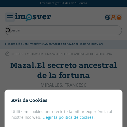
Enviament gratuït des de 19 euros
LLIBRES MÉS VENUTS
PRÒXIMAMENT
GUIES DE VIATGE
LLIBRE DE BUTXACA
LIBROS
AUTOAYUDA
MAZAL.EL SECRETO ANCESTRAL DE LA FORTUNA
Mazal.El secreto ancestral
de la fortuna
MIRALLES, FRANCESC
0 opinions
Avís de Cookies
Utilitzem cookies per oferir-te la millor experiència al
nostre lloc web.
Llegir la política de cookies
.