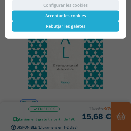
Configurar les cookies
Acceptar les cookies
Rebutjar les galetes
16,50 €
-5%
EN STOCK
15,68 €
Enviament gratuït a partir de 19€
DISPONIBLE (Lliurament en 1-2 dias)