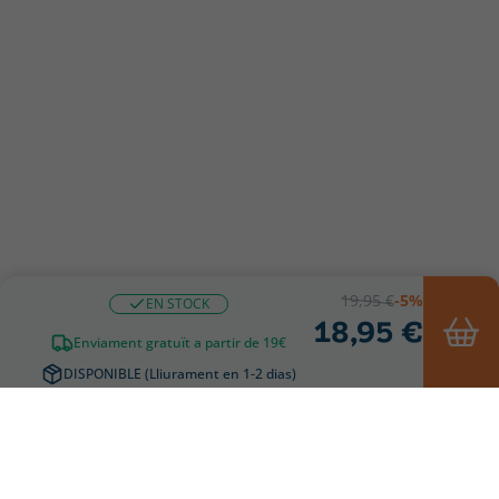
19,95 €
-5%
EN STOCK
18,95 €
Enviament gratuït a partir de 19€
DISPONIBLE (Lliurament en 1-2 dias)