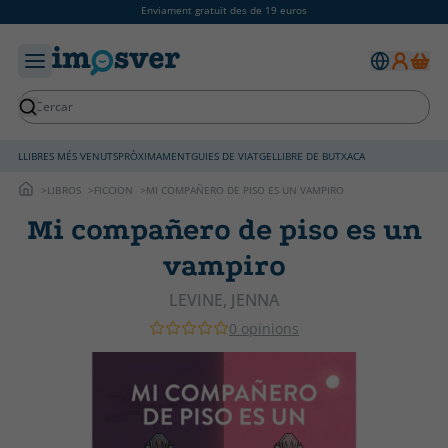
Enviament gratuït des de 19 euros
LLIBRES MÉS VENUTS
PRÒXIMAMENT
GUIES DE VIATGE
LLIBRE DE BUTXACA
LIBROS
FICCION
MI COMPAÑERO DE PISO ES UN VAMPIRO
Mi compañero de piso es un
vampiro
LEVINE, JENNA
0 opinions