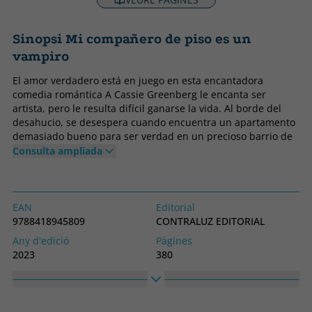
Sinopsi Mi compañero de piso es un
vampiro
El amor verdadero está en juego en esta encantadora
comedia romántica A Cassie Greenberg le encanta ser
artista, pero le resulta difícil ganarse la vida. Al borde del
desahucio, se desespera cuando encuentra un apartamento
demasiado bueno para ser verdad en un precioso barrio de
Chicago. Cassie sabe que tiene que haber gato encerrado:
Consulta ampliada
solo alguien con un secreto que ocultar alquilaría una
habitación por ese precio. Por supuesto, su nuevo
compañero de piso, Frederick J. Fitzwilliam, dista mucho de
ser normal. Duerme todo el día, sale por la noche por
EAN
Editorial
negocios y habla como si hubiera salido de una novela
9788418945809
CONTRALUZ EDITORIAL
romántica de la Regencia. También le deja a Cassie notas
Any d'edició
Pàgines
conmovedoras por todo el apartamento, se preocupa por su
2023
380
arte y le pregunta cómo le ha ido el día. Y no está nada mal
Enquadernació
Idioma
sin camiseta, en las raras ocasiones en que ambos están en
Tapa tova o butxaca
Castellà
casa y despiertos. Pero cuando Cassie encuentra bolsas de
sangre en la nevera que no estaban allí antes, Frederick
Col·lecció
Alt