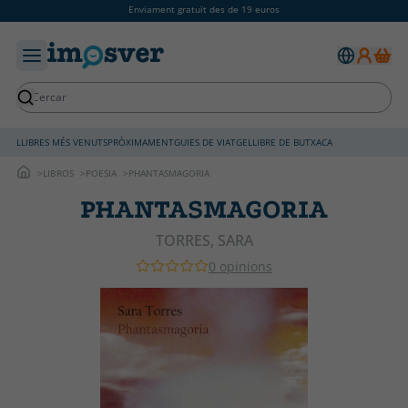
Enviament gratuït des de 19 euros
LLIBRES MÉS VENUTS
PRÒXIMAMENT
GUIES DE VIATGE
LLIBRE DE BUTXACA
LIBROS
POESIA
PHANTASMAGORIA
PHANTASMAGORIA
TORRES, SARA
0 opinions