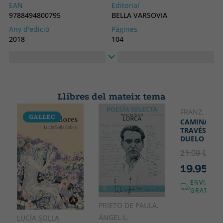
EAN
Editorial
9788494800795
BELLA VARSOVIA
Any d'edició
Pàgines
2018
104
Enquadernació
Idioma
Tapa tova o butxaca
Castellà
Col·lecció
Alt
POESIA
120
Llibres del mateix tema
Ample
210
FRANZ, LOLA
GALLEC
CAMINANDO
TRAVÉS DEL
DUELO
21.00 €
5% 
19.95 €
ENVIAME
GRATUÏT!
PRIETO DE PAULA,
ÁNGEL L.
LUCÍA SOLLA