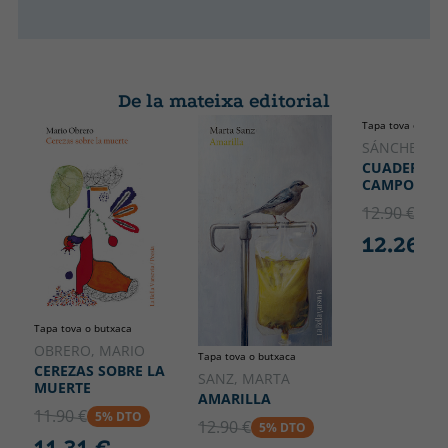
De la mateixa editorial
Tapa tova o butx
SÁNCHEZ, M
CUADERNO 
CAMPO
12.90 €
5% 
12.26 €
Tapa tova o butxaca
OBRERO, MARIO
Tapa tova o butxaca
CEREZAS SOBRE LA
SANZ, MARTA
MUERTE
AMARILLA
11.90 €
5% DTO
12.90 €
5% DTO
11.31 €