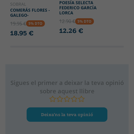
POESÍA SELECTA
SOBRAL
FEDERICO GARCÍA
COMERÁS FLORES -
LORCA
GALEGO-
12.90 €
5% DTO
19.95 €
5% DTO
12.26 €
18.95 €
Sigues el primer a deixar la teva opinió
sobre aquest llibre
Deixa’ns la teva opinió