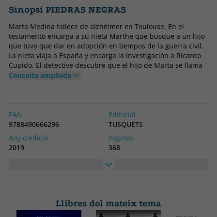
Sinopsi PIEDRAS NEGRAS
Marta Medina fallece de alzhéimer en Toulouse. En el
testamento encarga a su nieta Marthe que busque a un hijo
que tuvo que dar en adopción en tiempos de la guerra civil.
La nieta viaja a España y encarga la investigación a Ricardo
Cupido. El detective descubre que el hijo de Marta se llama
Alejandro Garcilaso y es un hombre muy rico y padre de una
Consulta ampliada
hija ilegítima. Cuando Cupido y Marthe le revelan quién es él
en realidad, éste se niega a aceptarlo y Marthe regresa
desengañada a Toulouse. Días después, la hija de Garcilaso
aparece asesinada. El crimen resulta un tanto gótico y
EAN
Editorial
truculento, y Garcilaso, que quiere investigarlo al margen de
9788490666296
TUSQUETS
la policía, le pide a Cupido que descubra qué o quiénes se
Any d'edició
Pàgines
esconden tras ese homicidio.
2019
368
Piedras negras se sitúa en el epicentro de la burbuja
Enquadernació
Idioma
inmobiliaria, con unos personajes codiciosos en un momento
Tapa tova o butxaca
Castellà
en que la riqueza parecía estar al alcance de cualquiera, y
traza un retrato minucioso de esa época; sus modas, la
Col·lecció
Alt
generalización de las nuevas tecnologías, el gusto por la
ANDANZAS
225
ostentación? Y un tema polémico y muy presente en los
Llibres del mateix tema
Ample
medios, los niños robados durante la dictadura.