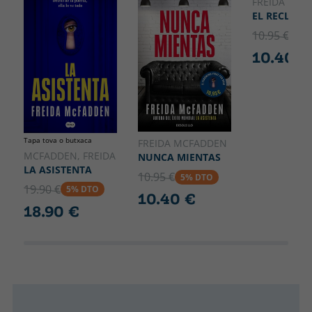
148
FREIDA MCF
EL RECLUSO
10.95 €
5% 
10.40 €
Tapa tova o butxaca
FREIDA MCFADDEN
MCFADDEN, FREIDA
NUNCA MIENTAS
LA ASISTENTA
10.95 €
5% DTO
19.90 €
5% DTO
10.40 €
18.90 €