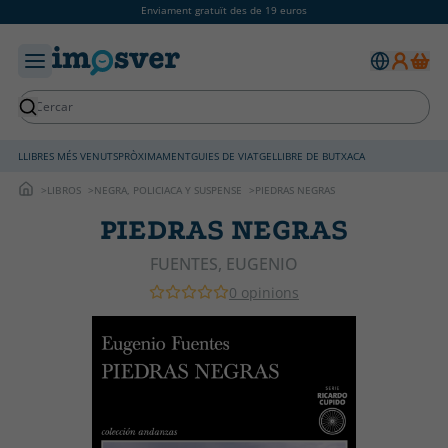
Enviament gratuït des de 19 euros
LLIBRES MÉS VENUTS
PRÒXIMAMENT
GUIES DE VIATGE
LLIBRE DE BUTXACA
LIBROS
NEGRA, POLICIACA Y SUSPENSE
PIEDRAS NEGRAS
PIEDRAS NEGRAS
FUENTES, EUGENIO
0 opinions