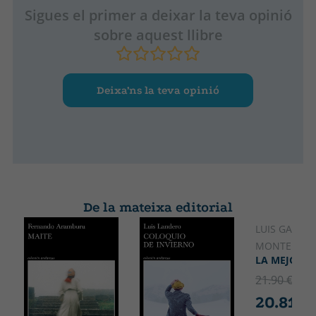
Sigues el primer a deixar la teva opinió
sobre aquest llibre
Deixa’ns la teva opinió
De la mateixa editorial
LUIS GARCÍA
MONTERO
LA MEJOR E
21.90 €
5% 
20.81 €