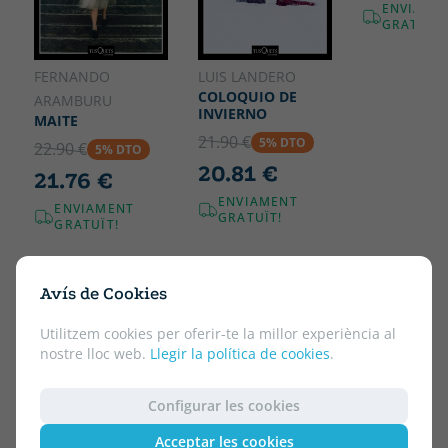
ENVIAME
GRATUÏT!
FERNANDO
LUIS LANDERO
COLOQUIO DE
ARAMBURU
INVIERNO
MAITE
21.90 €
5% DTO
22.90 €
5% DTO
20.81 €
21.76 €
ENVIAMENT
ENVIAMENT
GRATUÏT!
GRATUÏT!
Avís de Cookies
Utilitzem cookies per oferir-te la millor experiència al
nostre lloc web.
Llegir la política de cookies
.
Configurar les cookies
Acceptar les cookies