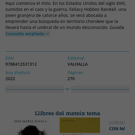
Aquí comienza el mito. En los Estados Unidos del siglo XVIII,
sumidos en el caos y la guerra, Fallacy Hobbes Randall, una
joven granjera de catorce años, se verá abocada a
emprender una búsqueda en territorio cherokee que la
llevará hasta el umbral de un mundo desconocido. Guiada
por su firme voluntad, se abrirá paso en un mar de peligros,
Consulta ampliada
intrigas y secretos que regirán no solo el destino de su
universo, sino el de muchos otros. Al otro lado de la frontera,
un mestizo cherokee, Cabeza Calva, intentará eludir su
destino como líder, a costa de provocar una sangrienta
EAN
Editorial
guerra entre aldeas. Su vida quedará en manos de Águila
9788412531312
VALHALLA
Negra, Canción en la Lluvia y los escasos cherokee que
Any d'edició
Pàgines
conservan la esperanza de un futuro mejor, y no han sido
2022
270
engullidos por el odio hacia el demonio pálido y la
Enquadernació
Idioma
inminencia de una nueva Era. El Mito de Eva se sitúa en un
Tapa tova o butxaca
Castellà
mundo que trata de afrontar su futuro, lidiando con un
pasado cuyo secreto más oscuro está aún por revelarse.
Col·lecció
Alt
VALKIRIA
230
Llibres del mateix tema
Ample
150
LORENZO SI
CON NADIE