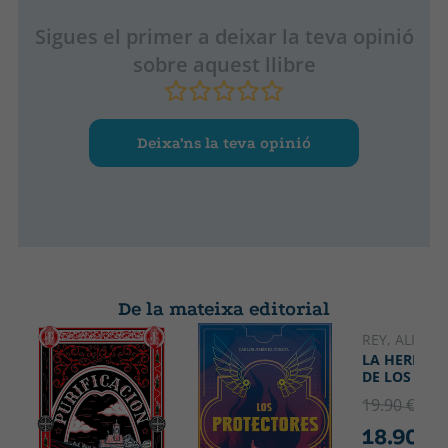
Sigues el primer a deixar la teva opinió
sobre aquest llibre
Deixa’ns la teva opinió
De la mateixa editorial
REY, ALICIA 
LA HERMAN
DE LOS VIE
19.90 €
5% 
18.90 €