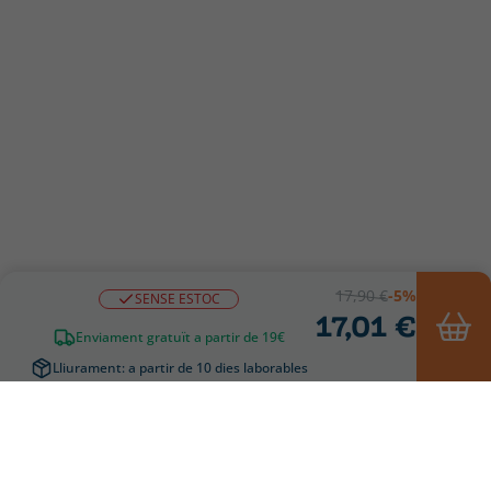
17,90 €
-5%
SENSE ESTOC
17,01 €
Enviament gratuït a partir de 19€
Lliurament: a partir de 10 dies laborables
Avisar Disponibilitat