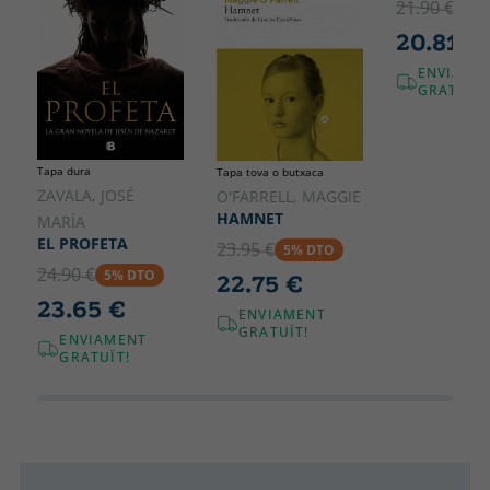
21.90 €
5% 
20.81 €
ENVIAME
GRATUÏT!
Tapa dura
Tapa tova o butxaca
ZAVALA, JOSÉ
O'FARRELL, MAGGIE
HAMNET
MARÍA
EL PROFETA
23.95 €
5% DTO
24.90 €
5% DTO
22.75 €
23.65 €
ENVIAMENT
GRATUÏT!
ENVIAMENT
GRATUÏT!