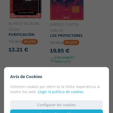
BLANCO VILLALBA,
JIMÉNEZ CUESTA,
LAURA
CARLOS
PURIFICACIÓN
LOS PROTECTORES
13.90 €
5% DTO
20.90 €
5% DTO
13.21 €
19.85 €
ENVIAMENT
GRATUÏT!
Avís de Cookies
Utilitzem cookies per oferir-te la millor experiència al
nostre lloc web.
Llegir la política de cookies
.
Configurar les cookies