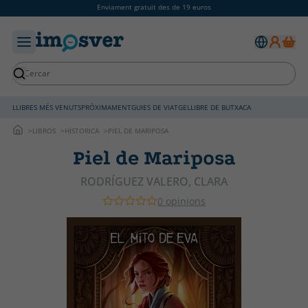
Enviament gratuït des de 19 euros
LLIBRES MÉS VENUTS
PRÒXIMAMENT
GUIES DE VIATGE
LLIBRE DE BUTXACA
LIBROS
HISTORICA
PIEL DE MARIPOSA
Piel de Mariposa
RODRÍGUEZ VALERO, CLARA
0 opinions