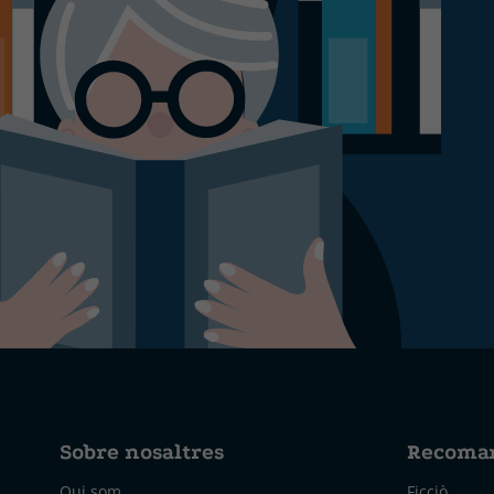
Sobre nosaltres
Recoma
Qui som
Ficciò