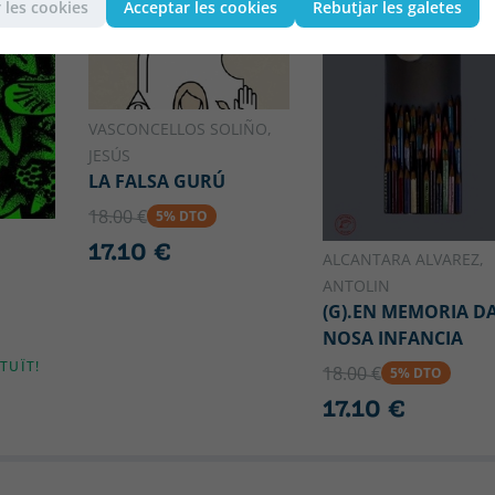
 les cookies
Acceptar les cookies
Rebutjar les galetes
VASCONCELLOS SOLIÑO,
JESÚS
LA FALSA GURÚ
18.00 €
5% DTO
17.10 €
ALCANTARA ALVAREZ,
ANTOLIN
(G).EN MEMORIA D
NOSA INFANCIA
TUÏT!
18.00 €
5% DTO
17.10 €