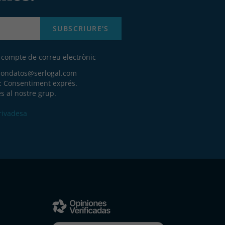
SUBSCRIURE'S
u compte de correu electrònic
iondatos@serlogal.com
a: Consentiment exprés.
s al nostre grup.
Privadesa