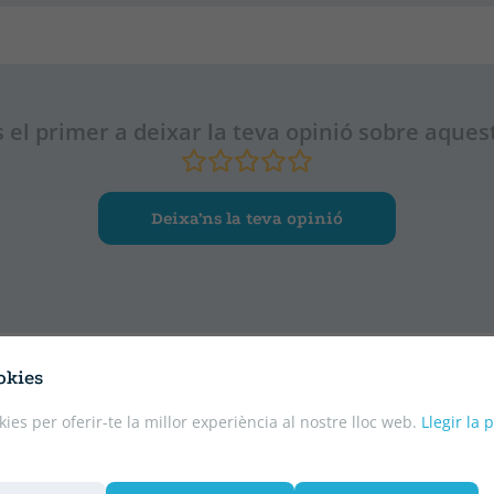
 el primer a deixar la teva opinió sobre aquest
Deixa’ns la teva opinió
okies
kies per oferir-te la millor experiència al nostre lloc web.
Llegir la 
GALLEC