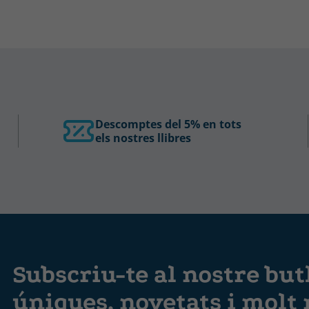
Descomptes del 5% en tots
els nostres llibres
Subscriu-te al nostre butl
úniques, novetats i molt