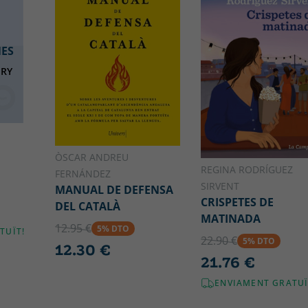
NES
NRY
O
ÒSCAR ANDREU
REGINA RODRÍGUEZ
FERNÁNDEZ
SIRVENT
MANUAL DE DEFENSA
CRISPETES DE
DEL CATALÀ
MATINADA
12.95 €
5% DTO
TUÏT!
22.90 €
5% DTO
12.30 €
21.76 €
ENVIAMENT GRATUÏ