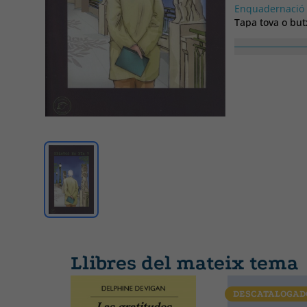
Enquadernació
Tapa tova o bu
Ample
140
Llibres del mateix tema
DESCATALOGAD