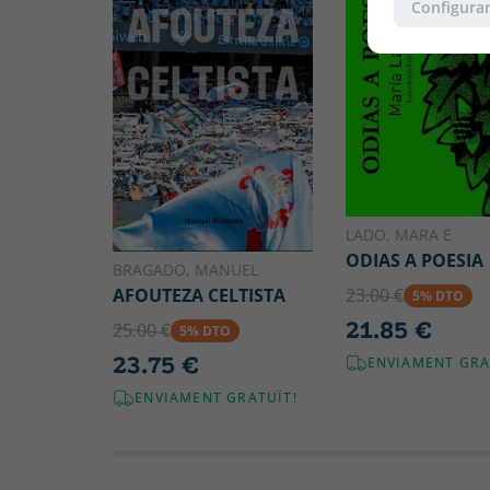
Configurar
LADO, MARA E
ODIAS A POESIA
BRAGADO, MANUEL
23.00 €
AFOUTEZA CELTISTA
5% DTO
21.85 €
25.00 €
5% DTO
23.75 €
ENVIAMENT GRA
ENVIAMENT GRATUÏT!