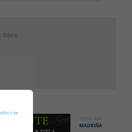
 llibre
política de
TIZÓN, ANTONIO
GALLEC
MADRIÑA