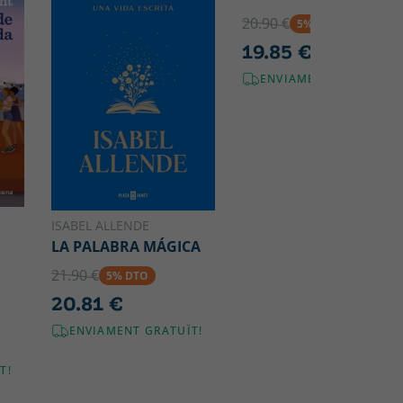
20.90 €
5% DTO
19.85 €
ENVIAMENT GRATUÏT!
ISABEL ALLENDE
LA PALABRA MÁGICA
21.90 €
5% DTO
20.81 €
ENVIAMENT GRATUÏT!
T!