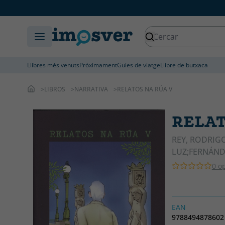
Llibres més venuts
Pròximament
Guies de viatge
Llibre de butxaca
LIBROS
NARRATIVA
RELATOS NA RÚA V
RELAT
REY, RODRIG
LUZ;FERNÁNDE
0 o
EAN
9788494878602