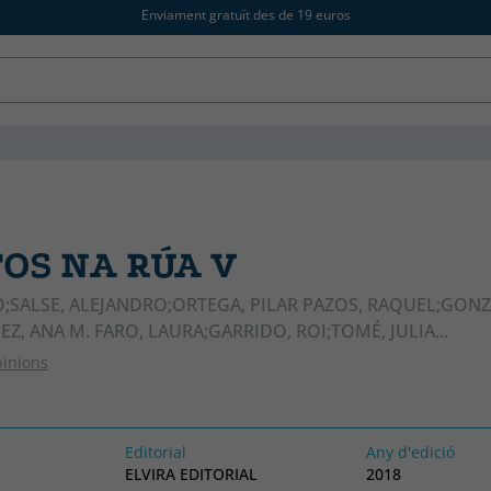
Enviament gratuït des de 19 euros
OS NA RÚA V
O;SALSE, ALEJANDRO;ORTEGA, PILAR PAZOS, RAQUEL;GONZ
Z, ANA M. FARO, LAURA;GARRIDO, ROI;TOMÉ, JULIA...
pinions
Editorial
Any d'edició
ELVIRA EDITORIAL
2018