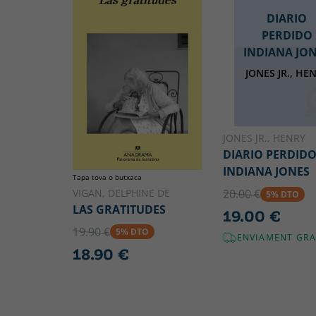
DIARIO
PERDIDO
INDIANA JO
JONES JR., HE
JONES JR., HENRY
DIARIO PERDID
INDIANA JONES
Tapa tova o butxaca
VIGAN, DELPHINE DE
20.00 €
5% DTO
LAS GRATITUDES
19.00 €
19.90 €
5% DTO
ENVIAMENT GRA
18.90 €