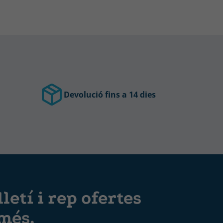
Devolució fins a 14 dies
letí i rep ofertes
 més.