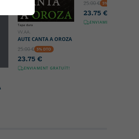
25.00 €
5% DTO
23.75 €
ENVIAMENT GRATUÏT!
Tapa dura
VV.AA.
AUTE CANTA A OROZA
25.00 €
5% DTO
23.75 €
ENVIAMENT GRATUÏT!
A