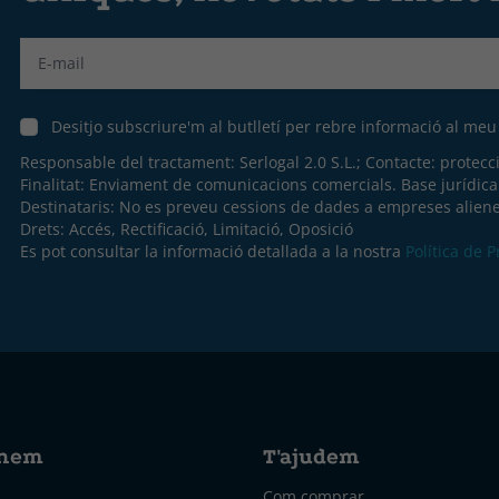
Label
Desitjo subscriure'm al butlletí per rebre informació al me
Responsable del tractament: Serlogal 2.0 S.L.; Contacte:
protecc
Finalitat: Enviament de comunicacions comercials. Base jurídic
Destinataris: No es preveu cessions de dades a empreses aliene
Drets: Accés, Rectificació, Limitació, Oposició
Es pot consultar la informació detallada a la nostra
Política de 
nem
T'ajudem
Com comprar