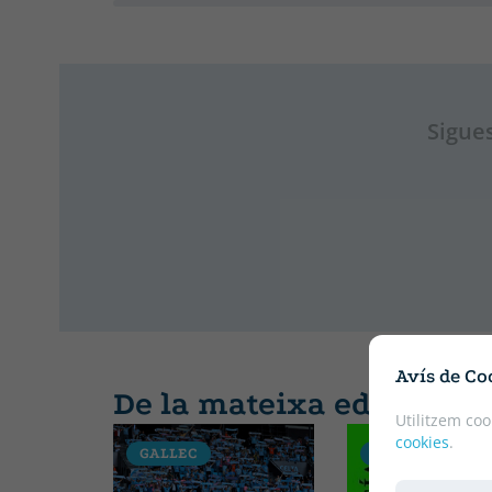
Sigues
Avís de Co
De la mateixa editorial
Utilitzem coo
cookies
.
GALLEC
GALLEC