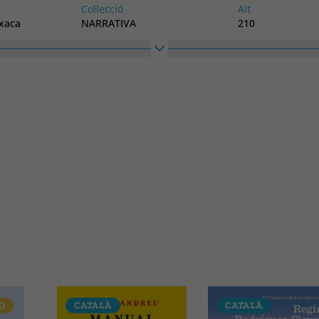
Col·lecció
Alt
txaca
NARRATIVA
210
O
CATALÀ
CATALÀ