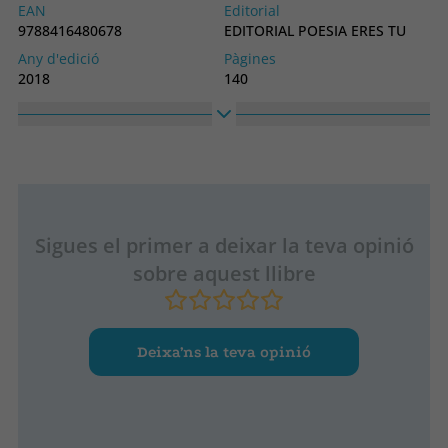
EAN
Editorial
9788416480678
EDITORIAL POESIA ERES TU
Any d'edició
Pàgines
2018
140
Enquadernació
Idioma
Tapa tova o butxaca
Castellà
Col·lecció
Alt
POESIA
210
Ample
148
Sigues el primer a deixar la teva opinió
sobre aquest llibre
Deixa’ns la teva opinió