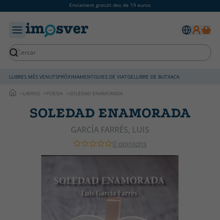
Enviament gratuït des de 19 euros
LLIBRES MÉS VENUTS
PRÒXIMAMENT
GUIES DE VIATGE
LLIBRE DE BUTXACA
LIBROS
POESIA
SOLEDAD ENAMORADA
SOLEDAD ENAMORADA
GARCÍA FARRÉS, LUIS
0 opinions