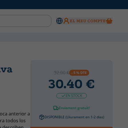
EL MEU COMPTE
iva
32.00 €
- 5 % DTE
30.40 €
EN STOCK
Enviament gratuït!
oca anterior a
DISPONIBLE (Lliurament en 1-2 dias)
ra todos los
e describen