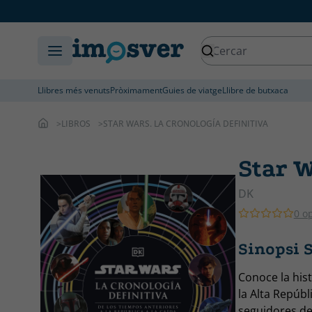
Llibres més venuts
Pròximament
Guies de viatge
Llibre de butxaca
LIBROS
STAR WARS. LA CRONOLOGÍA DEFINITIVA
Star W
DK
0 o
Sinopsi S
Conoce la hist
la Alta Repúb
seguidores de