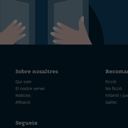
Sobre nosaltres
Recoma
Qui som
Ficciò
El nostre servei
No ficciò
Notícies
Infantil i ju
Afiliació
Gallec
Segueix