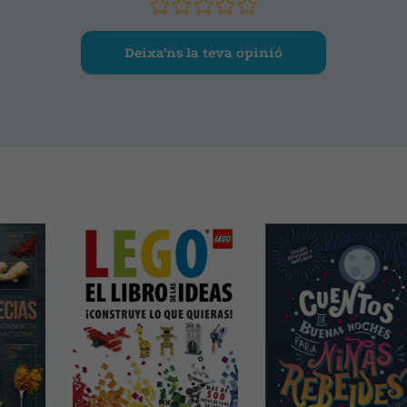
Deixa’ns la teva opinió