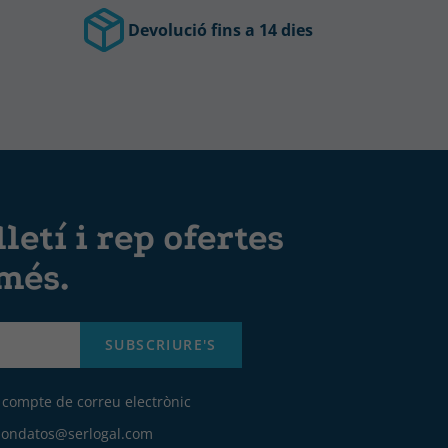
Devolució fins a 14 dies
letí i rep ofertes
 més.
SUBSCRIURE'S
u compte de correu electrònic
iondatos@serlogal.com