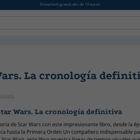
Enviament gratuït des de 19 euros
ars. La cronología definit
pinions
tar Wars. La cronología definitiva
oria de Star Wars con este impresionante libro, desde la ép
lica hasta la Primera Orden Un compañero indispensable pa
 Star Wars, este libro muestra líneas de tiempo visuales qu