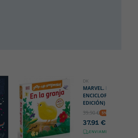
DK
MARVEL. LA
ENCICLOPEDIA (NUEV
EDICIÓN)
39.90 €
5% DTO
37.91 €
ENVIAMENT GRATUÏT!