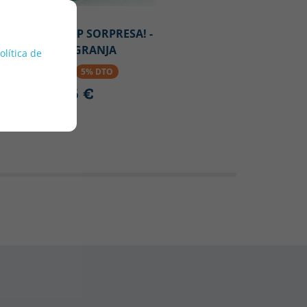
DK
¡POP-UP SORPRESA! -
EN LA GRANJA
política de
AS
14.90 €
5% DTO
AS
14.16 €