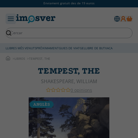
Enviament gratuït des de 19 euros
LLIBRES MÉS VENUTS
PRÒXIMAMENT
GUIES DE VIATGE
LLIBRE DE BUTXACA
LIBROS
TEMPEST, THE
TEMPEST, THE
SHAKESPEARE, WILLIAM
0 opinions
ANGLÈS