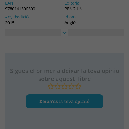
EAN
Editorial
9780141396309
PENGUIN
Any d'edició
Idioma
2015
Anglès
Col·lecció
LONGMAN
Sigues el primer a deixar la teva opinió
sobre aquest llibre
Deixa’ns la teva opinió