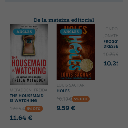
De la mateixa editorial
LONDON,
ANGLÈS
ANGLÈS
ANGLÈS
JONATHAN
FROGGY GET
DRESSED
10.75 €
5% 
10.21 €
LOUIS SACHAR
MCFADDEN, FREIDA
HOLES
THE HOUSEMAID
10.10 €
5% DTO
IS WATCHING
9.59 €
12.25 €
5% DTO
11.64 €