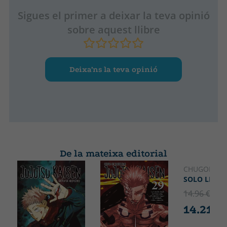
Sigues el primer a deixar la teva opinió
sobre aquest llibre
Deixa’ns la teva opinió
De la mateixa editorial
CHUGONG
SOLO LEVEL
14.96 €
5% 
14.21 €