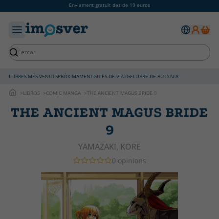
Enviament gratuït des de 19 euros
LLIBRES MÉS VENUTS
PRÒXIMAMENT
GUIES DE VIATGE
LLIBRE DE BUTXACA
LIBROS
COMIC MANGA
THE ANCIENT MAGUS BRIDE 9
THE ANCIENT MAGUS BRIDE
9
YAMAZAKI, KORE
0 opinions