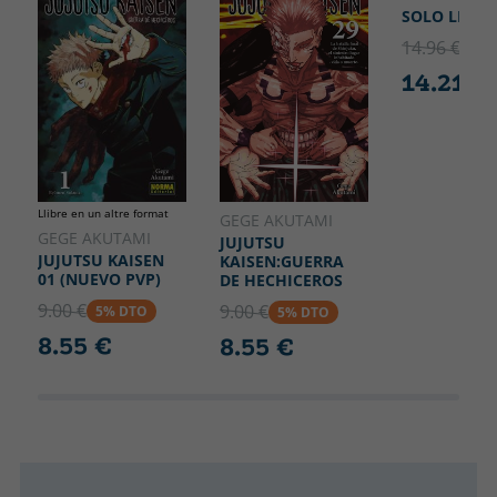
SOLO LEVEL
14.96 €
5% 
14.21 €
Llibre en un altre format
GEGE AKUTAMI
GEGE AKUTAMI
JUJUTSU
JUJUTSU KAISEN
KAISEN:GUERRA
01 (NUEVO PVP)
DE HECHICEROS
9.00 €
9.00 €
5% DTO
5% DTO
8.55 €
8.55 €