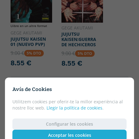
Llibre en un altre format
GEGE AKUTAMI
GEGE AKUTAMI
JUJUTSU
JUJUTSU KAISEN
KAISEN:GUERRA
01 (NUEVO PVP)
DE HECHICEROS
9.00 €
9.00 €
5% DTO
5% DTO
8.55 €
8.55 €
Avís de Cookies
Utilitzem cookies per oferir-te la millor experiència al
nostre lloc web.
Llegir la política de cookies
.
Configurar les cookies
Acceptar les cookies