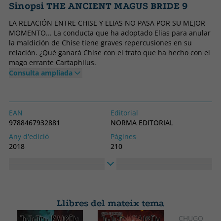
Sinopsi THE ANCIENT MAGUS BRIDE 9
LA RELACIÓN ENTRE CHISE Y ELIAS NO PASA POR SU MEJOR
MOMENTO... La conducta que ha adoptado Elias para anular
la maldición de Chise tiene graves repercusiones en su
relación. ¿Qué ganará Chise con el trato que ha hecho con el
mago errante Cartaphilus.
Consulta ampliada
EAN
Editorial
9788467932881
NORMA EDITORIAL
Any d'edició
Pàgines
2018
210
Enquadernació
Idioma
Tapa tova o butxaca
Castellà
Núm. col·lecció
Col·lecció
9
CÓMIC MANGA
Llibres del mateix tema
Alt
Ample
182
130
CHUGONG