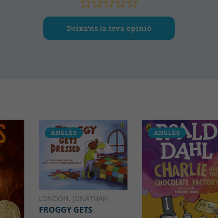
Deixa’ns la teva opinió
ANGLÈS
ANGLÈS
LONDON, JONATHAN
FROGGY GETS