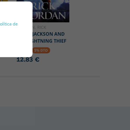
política de
RIORDAN, RICK
PERCY JACKSON AND
THE LIGHTNING THIEF
RY
13.50 €
5% DTO
12.83 €