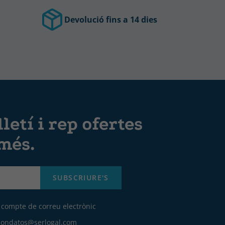
Devolució fins a 14 dies
letí i rep ofertes
 més.
SUBSCRIURE'S
u compte de correu electrònic
iondatos@serlogal.com