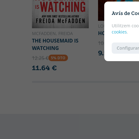
Avís de Co
Utilitzem coo
LOUIS SACHAR
cookies
.
HOLES
MCFADDEN, FREIDA
THE HOUSEMAID IS
10.10 €
5% DTO
WATCHING
Configurar
9.59 €
12.25 €
5% DTO
11.64 €