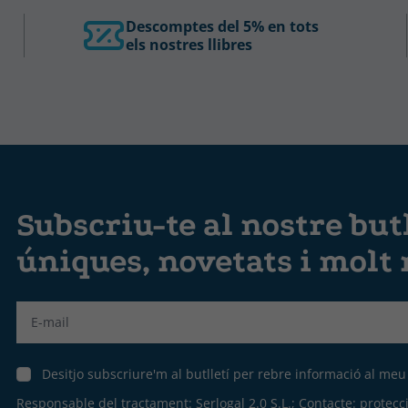
Descomptes del 5% en tots
els nostres llibres
Subscriu-te al nostre butl
úniques, novetats i molt
Label
Desitjo subscriure'm al butlletí per rebre informació al me
Responsable del tractament: Serlogal 2.0 S.L.; Contacte:
protecc