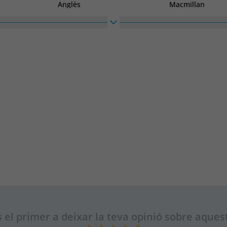
Anglès
Macmillan
Ample
110
 el primer a deixar la teva opinió sobre aquest