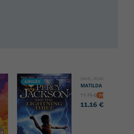
DAHL, ROALD
ANGLÈS
ANGLÈS
MATILDA
11.75 €
5% DTO
11.16 €