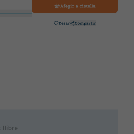
Afegir a cistella
Desar
Compartir
 llibre