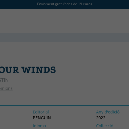
Enviament gratuït des de 19 euros
FOUR WINDS
STIN
pinions
Editorial
Any d'edició
PENGUIN
2022
Idioma
Col·lecció