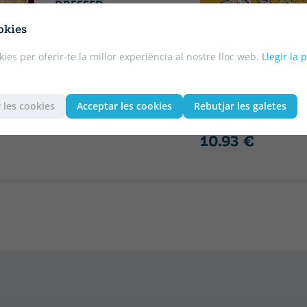
DRESSED
10.75 €
5% DTO
okies
10.21 €
kies per oferir-te la millor experiència al nostre lloc web.
Llegir la 
DAHL, ROALD
CHARLIE AND THE
CHOCOLATE FACTO
 les cookies
Acceptar les cookies
Rebutjar les galetes
11.50 €
5% DTO
10.93 €