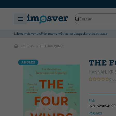
Llibres més venuts
Pròximament
Guies de viatge
Llibre de butxaca
LIBROS
THE FOUR WINDS
THE 
ANGLÈS
HANNAH, KRI
0 o
EAN
9781529054590
Pàgines