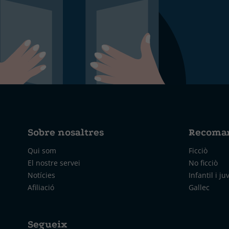
Sobre nosaltres
Recoma
Qui som
Ficciò
El nostre servei
No ficciò
Notícies
Infantil i ju
Afiliació
Gallec
Segueix