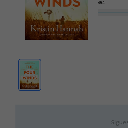
454
Alt
177
Sigues