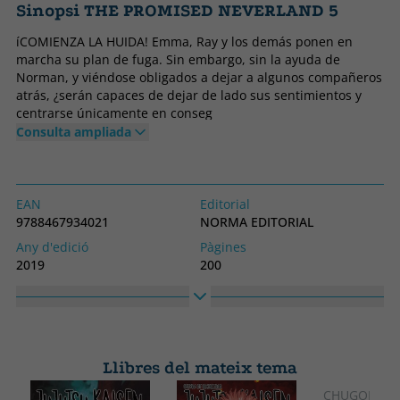
Sinopsi THE PROMISED NEVERLAND 5
íCOMIENZA LA HUIDA! Emma, Ray y los demás ponen en
marcha su plan de fuga. Sin embargo, sin la ayuda de
Norman, y viéndose obligados a dejar a algunos compañeros
atrás, ¿serán capaces de dejar de lado sus sentimientos y
centrarse únicamente en conseg
Consulta ampliada
EAN
Editorial
9788467934021
NORMA EDITORIAL
Any d'edició
Pàgines
2019
200
Enquadernació
Idioma
Tapa tova o butxaca
Castellà
Col·lecció
Alt
COMIC MANGA
175
Llibres del mateix tema
Ample
115
CHUGONG