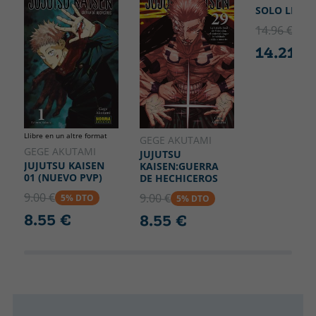
SOLO LEVEL
14.96 €
5% 
14.21 €
Llibre en un altre format
GEGE AKUTAMI
GEGE AKUTAMI
JUJUTSU
JUJUTSU KAISEN
KAISEN:GUERRA
01 (NUEVO PVP)
DE HECHICEROS
9.00 €
9.00 €
5% DTO
5% DTO
8.55 €
8.55 €