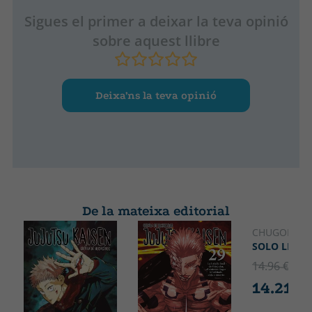
Sigues el primer a deixar la teva opinió
sobre aquest llibre
Deixa’ns la teva opinió
De la mateixa editorial
CHUGONG
SOLO LEVEL
14.96 €
5% 
14.21 €