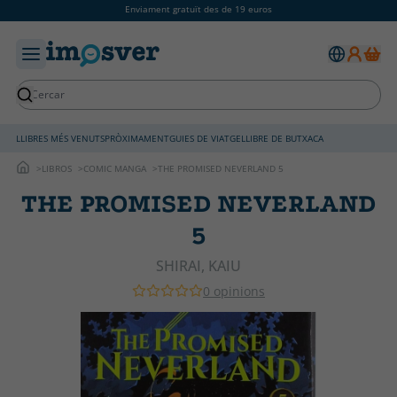
Enviament gratuït des de 19 euros
LLIBRES MÉS VENUTS
PRÒXIMAMENT
GUIES DE VIATGE
LLIBRE DE BUTXACA
LIBROS
COMIC MANGA
THE PROMISED NEVERLAND 5
THE PROMISED NEVERLAND
5
SHIRAI, KAIU
0 opinions