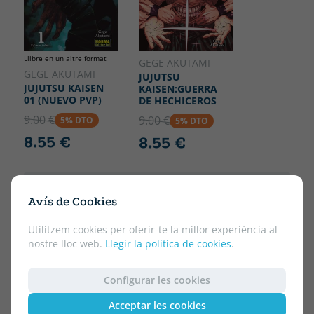
Llibre en un altre format
GEGE AKUTAMI
GEGE AKUTAMI
JUJUTSU
JUJUTSU KAISEN
KAISEN:GUERRA
01 (NUEVO PVP)
DE HECHICEROS
9.00 €
9.00 €
5% DTO
5% DTO
8.55 €
8.55 €
Avís de Cookies
Utilitzem cookies per oferir-te la millor experiència al
nostre lloc web.
Llegir la política de cookies
.
Configurar les cookies
Acceptar les cookies