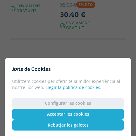
32.00 €
5% DTO
ENVIAMENT
GRATUÏT!
30.40 €
ENVIAMENT
GRATUÏT!
Avís de Cookies
Utilitzem cookies per oferir-te la millor experiència al
nostre lloc web.
Llegir la política de cookies
.
Configurar les cookies
Acceptar les cookies
Rebutjar les galetes