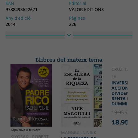
EAN
Editorial
9788493622671
VALOR EDITIONS
Any d'edició
Pàgines
2014
226
Enquadernació
Idioma
Tapa tova o butxaca
Castellà
Col·lecció
Alt
SIN COLECCION
150
Llibres del mateix tema
Ample
210
CRUZ, ISMAE
LA
INVERSIÓN 
ACCIONES,
DIVIDENDOS
RENTA FIJA
DUMMIES
19.95 €
5% 
18.95 €
Tapa tova o butxaca
MAGGIULLI, NICK
KIYOSAKI, ROBERT