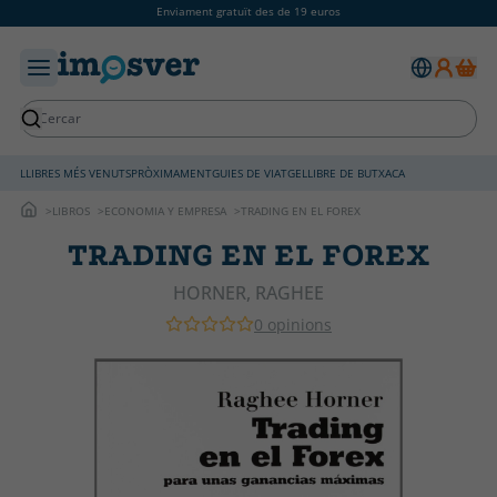
Enviament gratuït des de 19 euros
LLIBRES MÉS VENUTS
PRÒXIMAMENT
GUIES DE VIATGE
LLIBRE DE BUTXACA
LIBROS
ECONOMIA Y EMPRESA
TRADING EN EL FOREX
TRADING EN EL FOREX
HORNER, RAGHEE
0 opinions