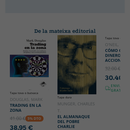
De la mateixa editorial
Tapa tova o butx
O'NEIL, WILL
CÓMO GAN
DINERO CON
ACCIONES
32.00 €
5% 
30.40 €
ENVIAME
GRATUÏT!
Tapa tova o butxaca
Tapa dura
DOUGLAS, MARK
MUNGER, CHARLES
TRADING EN LA
ZONA
T.
EL ALMANAQUE
41.00 €
5% DTO
DEL POBRE
CHARLIE
38.95 €