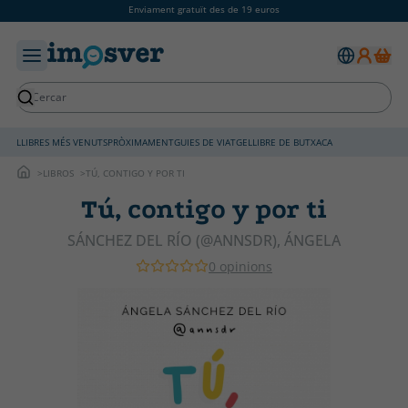
Enviament gratuït des de 19 euros
LLIBRES MÉS VENUTS
PRÒXIMAMENT
GUIES DE VIATGE
LLIBRE DE BUTXACA
LIBROS
TÚ, CONTIGO Y POR TI
Tú, contigo y por ti
SÁNCHEZ DEL RÍO (@ANNSDR), ÁNGELA
0 opinions