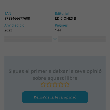
EAN
Editorial
9788466677608
EDICIONES B
Any d'edició
Pàgines
2023
144
Enquadernació
Idioma
Tapa tova o butxaca
Castellà
Col·lecció
Alt
Somos B
140
Ample
203
Sigues el primer a deixar la teva opinió
sobre aquest llibre
Deixa’ns la teva opinió