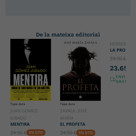
De la mateixa editorial
HERRERO, N
LA PROMET
24.90 €
5% 
23.65 €
ENVIAME
GRATUÏT!
Tapa dura
Tapa dura
JUAN GÓMEZ-
ZAVALA, JOSÉ
JURADO
MARÍA
MENTIRA
EL PROFETA
24.90 €
24.90 €
5% DTO
5% DTO