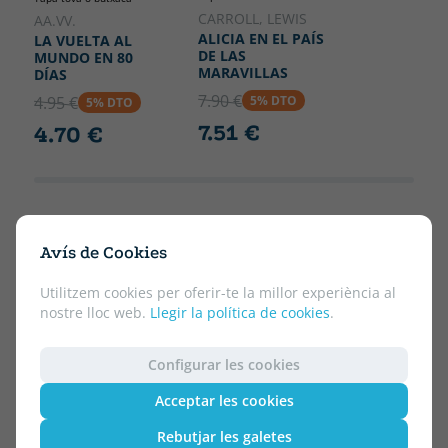
CARROLL, LEWIS
AA.VV.
ALICIA EN EL PAÍS
LA VUELTA AL
DE LAS
MUNDO EN 80
MARAVILLAS
DÍAS
7.90 €
4.95 €
5% DTO
5% DTO
7.51 €
4.70 €
Avís de Cookies
Utilitzem cookies per oferir-te la millor experiència al
nostre lloc web.
Llegir la política de cookies
.
Configurar les cookies
Acceptar les cookies
Rebutjar les galetes