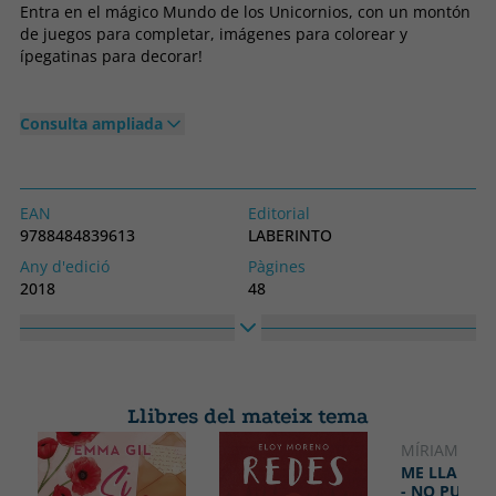
Entra en el mágico Mundo de los Unicornios, con un montón
de juegos para completar, imágenes para colorear y
ípegatinas para decorar!
Consulta ampliada
EAN
Editorial
9788484839613
LABERINTO
Any d'edició
Pàgines
2018
48
Enquadernació
Idioma
Tapa tova o butxaca
Castellà
Col·lecció
Alt
SIN COLECCION
286
Llibres del mateix tema
Ample
210
MÍRIAM TIR
NOVETAT
ME LLAMO 
- NO PUEDO