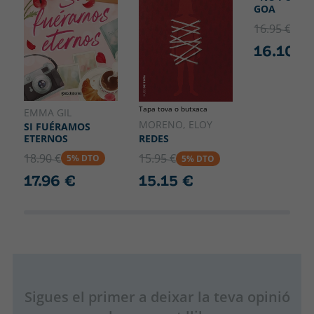
GOA
16.95 €
5% 
16.10 €
Tapa tova o butxaca
EMMA GIL
MORENO, ELOY
SI FUÉRAMOS
ETERNOS
REDES
18.90 €
15.95 €
5% DTO
5% DTO
17.96 €
15.15 €
Sigues el primer a deixar la teva opinió