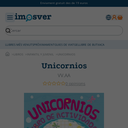
Enviament gratuït des de 19 euros
LLIBRES MÉS VENUTS
PRÒXIMAMENT
GUIES DE VIATGE
LLIBRE DE BUTXACA
LIBROS
INFANTIL Y JUVENIL
UNICORNIOS
Unicornios
VV.AA
0 opinions