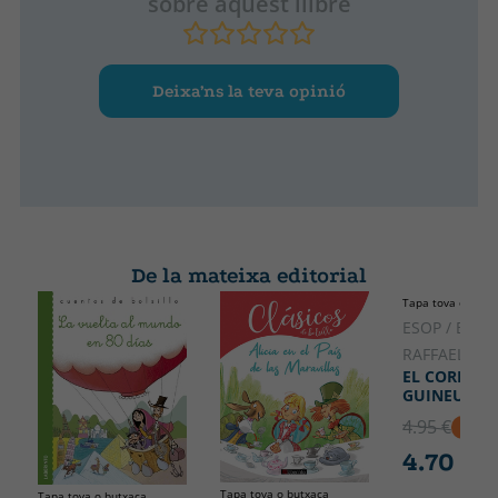
sobre aquest llibre
Deixa’ns la teva opinió
De la mateixa editorial
Tapa tova o butx
CATALÀ
ESOP / BOLA
DESCATA
RAFFAELLA
EL CORB I L
GUINEU
4.95 €
5% D
4.70 €
Tapa tova o butxaca
Tapa tova o butxaca