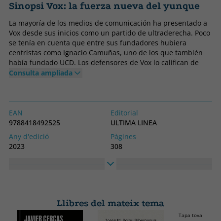
Sinopsi Vox: la fuerza nueva del yunque
La mayoría de los medios de comunicación ha presentado a
Vox desde sus inicios como un partido de ultraderecha. Poco
se tenía en cuenta que entre sus fundadores hubiera
centristas como Ignacio Camuñas, uno de los que también
había fundado UCD. Los defensores de Vox lo califican de
constitucionalista frente a quienes «quieren romper
Consulta ampliada
España». Pero a Vox también se le acusa de
anticonstitucionalista por querer suprimir las CCAA. Gonzalo
Sichar comienza esta investigación sin ningún tipo de
prejuicio, sin una idea preconcebida, abierto a encontrarse
EAN
Editorial
lo que le deparen los datos. Abre incluso con un capítulo
9788418492525
ULTIMA LINEA
muy provocador, «Lo que me gusta(ba) de Vox», donde
Any d'edició
Pàgines
analiza si las 100 medidas urgentes de Vox destilan
2023
308
pestilencia a ultraderecha. Pero este autor, que trató
Enquadernació
Idioma
personalmente a Santiago Abascal antes de fundar Vox,
Tapa tova o butxaca
Castellà
disecciona cómo el partido se desprende de sus primeros
líderes, todos ellos liberal-conservadores. Y cómo no sólo
Col·lecció
Alt
eso, sino que ha ido incluyendo en sus listas a una retahíla
ENSAYO
160
de ultras procedentes de Fuerza Nueva y de organizaciones
Llibres del mateix tema
Ample
neonazis. Y otra vía que podría conectar a Vox con la
Tapa tova o butx
230
ultraderecha, en este caso conservadora, es a través de la