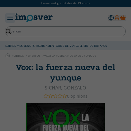
Enviament gratuït des de 19 euros
LLIBRES MÉS VENUTS
PRÒXIMAMENT
GUIES DE VIATGE
LLIBRE DE BUTXACA
LIBROS
ENSAYOS
VOX: LA FUERZA NUEVA DEL YUNQUE
Vox: la fuerza nueva del
yunque
SICHAR, GONZALO
0 opinions