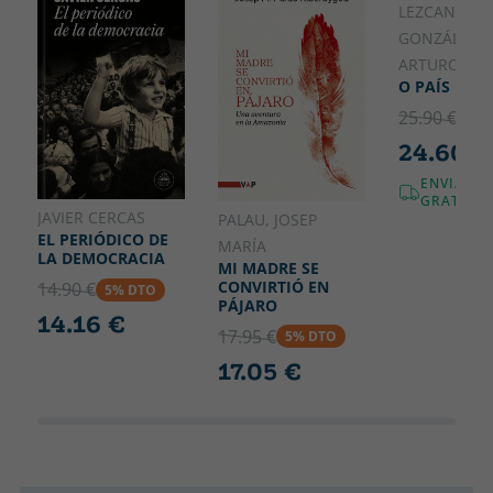
GALLEC
LEZCANO
sociedad secreta El Yunque y de sus organizaciones pantalla.
GONZÁLEZ,
ARTURO
O PAÍS INVI
25.90 €
5% 
24.60 €
ENVIAME
GRATUÏT!
JAVIER CERCAS
PALAU, JOSEP
EL PERIÓDICO DE
MARÍA
LA DEMOCRACIA
MI MADRE SE
CONVIRTIÓ EN
14.90 €
5% DTO
PÁJARO
14.16 €
17.95 €
5% DTO
17.05 €