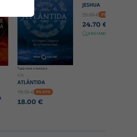
JESHUA
26.00 €
5% DTO
24.70 €
ENVIAMENT GRATUÏT!
Tapa tova o butxaca
KAI
ATLÁNTIDA
18.95 €
5% DTO
A
18.00 €