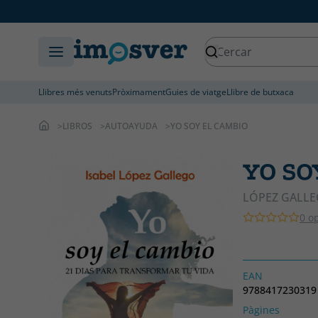
Llibres més venuts
Pròximament
Guies de viatge
Llibre de butxaca
LIBROS
AUTOAYUDA
YO SOY EL CAMBIO
YO SO
LÓPEZ GALLE
0 o
EAN
9788417230319
Pàgines