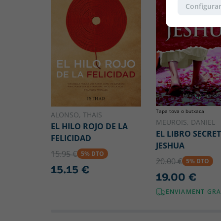
Configurar
Tapa tova o butxaca
ALONSO, THAIS
MEUROIS, DANIEL
EL HILO ROJO DE LA
EL LIBRO SECRE
FELICIDAD
JESHUA
15.95 €
5% DTO
20.00 €
5% DTO
15.15 €
19.00 €
ENVIAMENT GRA