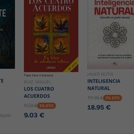
JAVIER BOTÍA
Tapa tova o butxaca
TE
INTELIGENCIA
RUIZ, MIGUEL
NATURAL
LOS CUATRO
ACUERDOS
19.95 €
5% DTO
9.50 €
5% DTO
18.95 €
9.03 €
TUÏT!