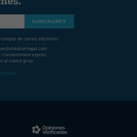
 més.
SUBSCRIURE'S
u compte de correu electrònic
iondatos@serlogal.com
a: Consentiment exprés.
s al nostre grup.
Privadesa