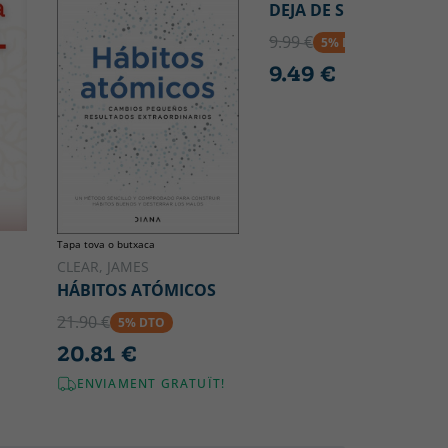
DEJA DE SER TÚ
9.99 €
5% DTO
9.49 €
Tapa tova o butxaca
CLEAR, JAMES
HÁBITOS ATÓMICOS
21.90 €
5% DTO
20.81 €
ENVIAMENT GRATUÏT!