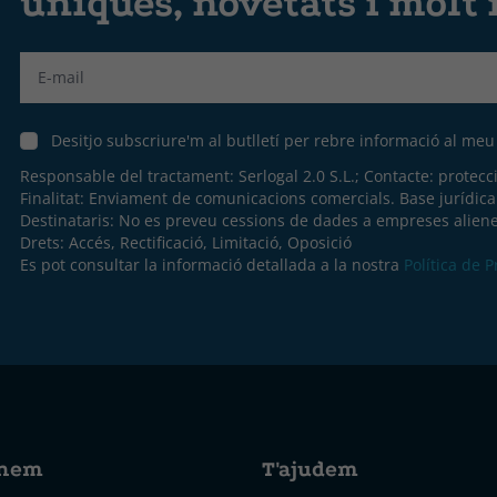
úniques, novetats i molt
Label
Desitjo subscriure'm al butlletí per rebre informació al me
Responsable del tractament: Serlogal 2.0 S.L.; Contacte:
protecc
Finalitat: Enviament de comunicacions comercials. Base jurídic
Destinataris: No es preveu cessions de dades a empreses aliene
Drets: Accés, Rectificació, Limitació, Oposició
Es pot consultar la informació detallada a la nostra
Política de 
nem
T'ajudem