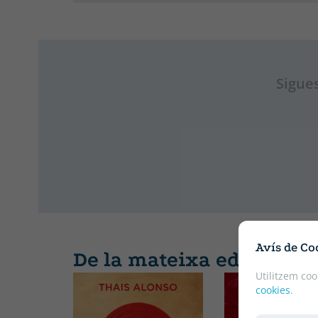
Sigues
Avís de Co
De la mateixa editorial
Utilitzem coo
cookies
.