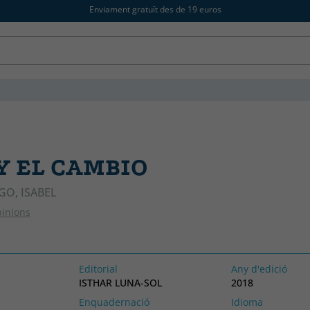
Enviament gratuït des de 19 euros
Y EL CAMBIO
GO, ISABEL
pinions
Editorial
Any d'edició
ISTHAR LUNA-SOL
2018
Enquadernació
Idioma