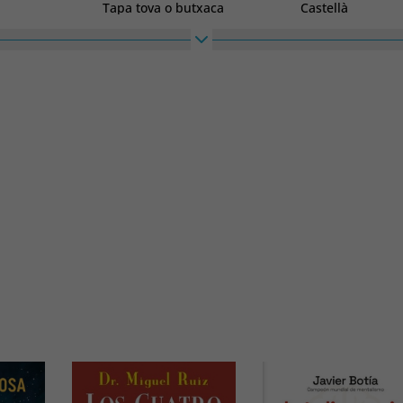
Tapa tova o butxaca
Castellà
Alt
Ample
215
140