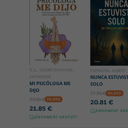
R.G., YULIBETH/HOYER,
ESPINOSA, ALBERT
KATHERINE
NUNCA ESTUVIS
MI PSICÓLOGA ME
SOLO
DIJO
21.90 €
5% DTO
23.00 €
5% DTO
20.81 €
21.85 €
ENVIAMENT GRA
ENVIAMENT GRATUÏT!