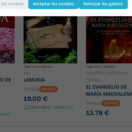
 les cookies
Acceptar les cookies
Rebutjar les galetes
Tapa tova o butxaca
Tapa tova o butxaca
KAI
MEUROIS-GIVAUDAN,
TO DE
LEMURIA
DANIEL
EL EVANGELIO DE
20.00 €
5% DTO
MARÍA MAGDALEN
19.00 €
14.50 €
5% DTO
ENVIAMENT GRATUÏT!
13.78 €
TUÏT!