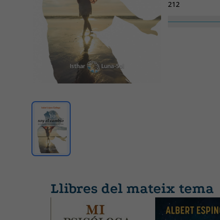
212
Col·lecció
SIN COLECCION
Llibres del mateix tema