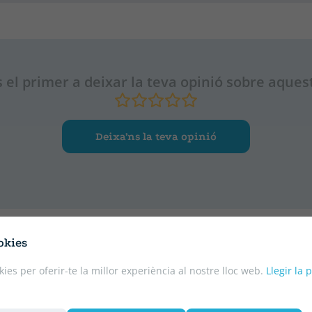
 el primer a deixar la teva opinió sobre aquest
Deixa’ns la teva opinió
okies
kies per oferir-te la millor experiència al nostre lloc web.
Llegir la 