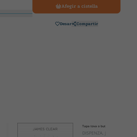
Afegir a cistella
Desar
Compartir
Tapa tova o butxaca
DISPENZA, JOE