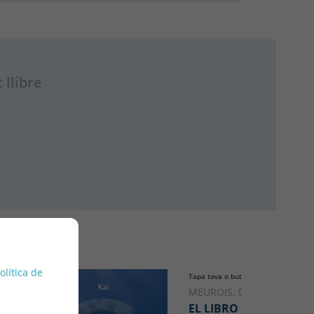
 llibre
política de
Tapa tova o butxaca
MEUROIS, DANIEL
EL LIBRO SECRETO DE