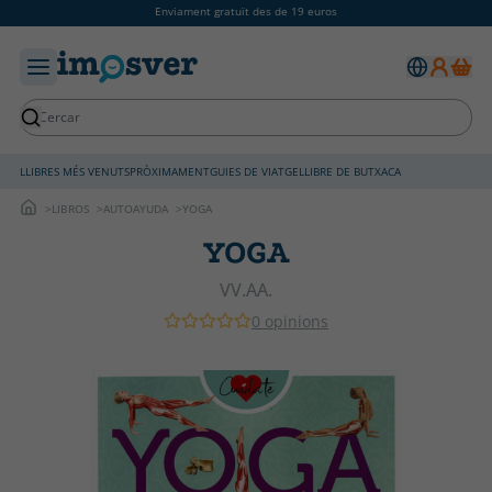
Enviament gratuït des de 19 euros
LLIBRES MÉS VENUTS
PRÒXIMAMENT
GUIES DE VIATGE
LLIBRE DE BUTXACA
LIBROS
AUTOAYUDA
YOGA
YOGA
VV.AA.
0 opinions