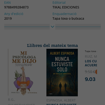
EAN
Editorial
9788499284873
TIKAL EDICIONES
Any d'edició
Enquadernació
2019
Tapa tova o butxaca
Idioma
Col·lecció
Castellà
CUÍDATE
Alt
Ample
275
215
Llibres del mateix tema
Tapa tova o butx
RUIZ, MIGUE
LOS CUATR
ACUERDOS
9.50 €
5% D
9.03 €
R.G.,
ESPINOSA, ALBERT
NUNCA ESTUVISTE