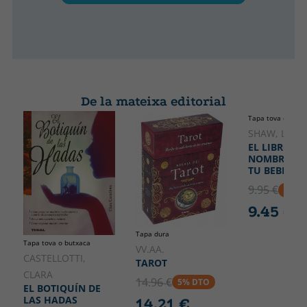
De la mateixa editorial
Tapa tova o butx
SHAW, LISA
EL LIBRO DE
NOMBRES P
TU BEBÉ
9.95 €
5% D
9.45 €
Tapa dura
Tapa tova o butxaca
VV.AA.
CASTELLOTTI,
TAROT
CLARA
14.96 €
5% DTO
EL BOTIQUÍN DE
LAS HADAS
14.21 €