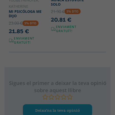
YULIBETH/HOYER,
SOLO
KATHERINE
21.90 €
MI PSICÓLOGA ME
5% DTO
DIJO
20.81 €
23.00 €
5% DTO
ENVIAMENT
21.85 €
GRATUÏT!
ENVIAMENT
GRATUÏT!
Sigues el primer a deixar la teva opinió
sobre aquest llibre
Deixa’ns la teva opinió