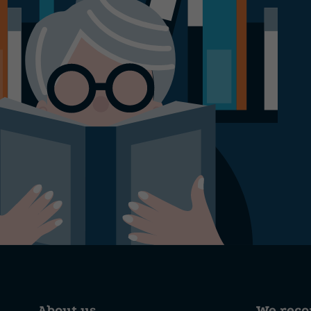
About us
We rec