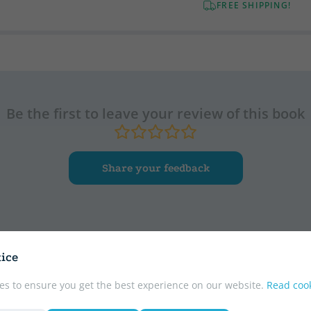
FREE SHIPPING!
Be the first to leave your review of this book
Share your feedback
ice
r
es to ensure you get the best experience on our website.
Read cook