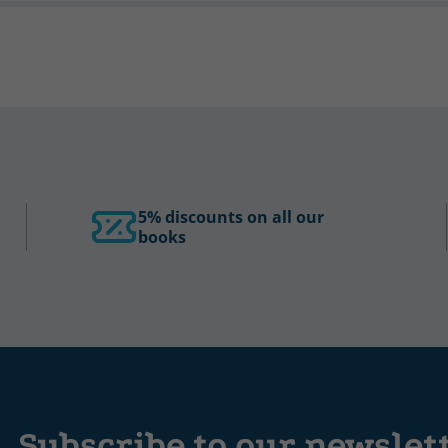
5% discounts on all our
books
Subscribe to our newslet