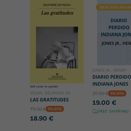
DESCATALOGAD
DIARIO
PERDIDO
INDIANA JO
JONES JR., HE
JONES JR., HENRY
DIARIO PERDID
INDIANA JONES
Soft cover or pocket
VIGAN, DELPHINE DE
20.00 €
5% DTO
LAS GRATITUDES
19.00 €
19.90 €
5% DTO
FREE SHIPPING!
18.90 €