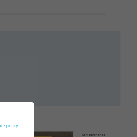
ie policy
.
Soft cover or pocket