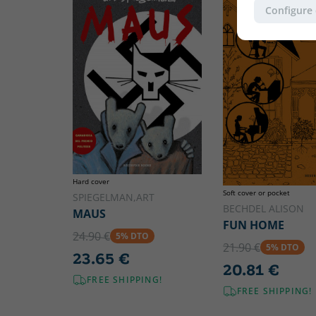
Configure
Hard cover
Soft cover or pocket
SPIEGELMAN,ART
BECHDEL ALISON
MAUS
FUN HOME
24.90 €
5% DTO
21.90 €
5% DTO
23.65 €
20.81 €
FREE SHIPPING!
FREE SHIPPING!