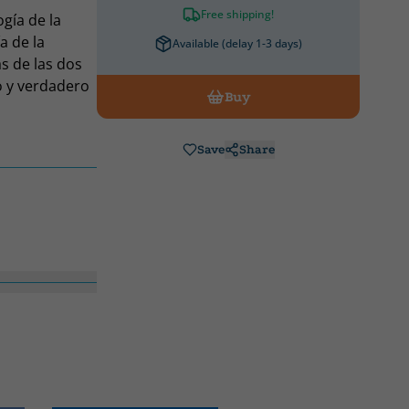
Free shipping!
ogía de la
a de la
Available (delay 1-3 days)
s de las dos
o y verdadero
Buy
ndependiente,
1952 en un
to. Con el
Save
Share
co, lugar de
la vida de
 en los que
enta con
do en el que la
algo más que
áticos, como
er.» La