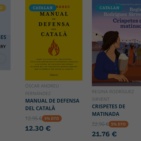
O
CATALAN
CATALAN
NES
NRY
O
ÒSCAR ANDREU
REGINA RODRÍGUEZ
FERNÁNDEZ
SIRVENT
MANUAL DE DEFENSA
CRISPETES DE
DEL CATALÀ
MATINADA
12.95 €
5% DTO
22.90 €
5% DTO
12.30 €
21.76 €