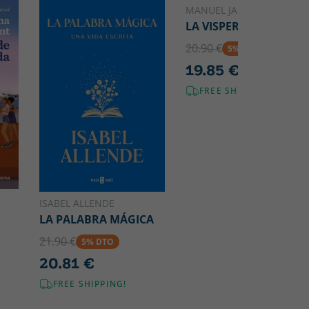
MANUEL JABOIS
LA VISPERA
20.90 €
5% DTO
19.85 €
FREE SHIPPING!
ISABEL ALLENDE
LA PALABRA MÁGICA
21.90 €
5% DTO
20.81 €
FREE SHIPPING!