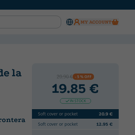
MY ACCOUNT
de la
20.90 €
- 5 % OFF
19.85 €
IN STOCK
Soft cover or pocket
20.9 €
frontera
Soft cover or pocket
12.95 €