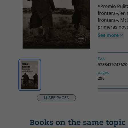
*Premio Pulitz
frontera», en 
frontera», McC
primeras nove
exilio interio
See more
se ve margina
rancho de Nue
escenario de f
EAN
encuentro y d
9788439743620
ambos protago
pages
nunca encont
296
ellos, Billy y
Collection
lealtad, el va
LITERATURA
una reliquia.
SEE PAGES
Pynchon o Sali
Vanguardia
Books on the same topic