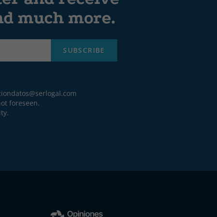
and much more.
SUBSCRIBE
ciondatos@serlogal.com
ot foreseen.
ty.