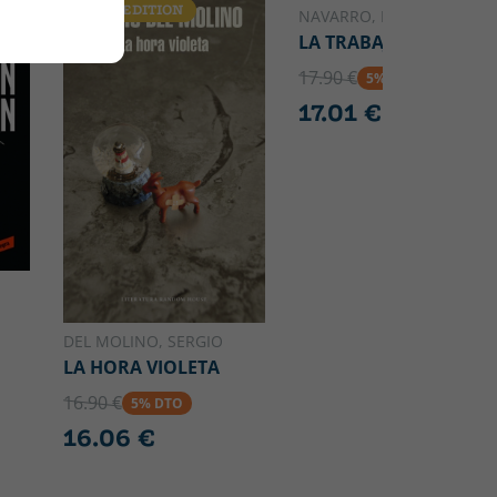
OLD EDITION
NAVARRO, ELVIRA
LA TRABAJADORA
17.90 €
5% DTO
17.01 €
DEL MOLINO, SERGIO
LA HORA VIOLETA
16.90 €
5% DTO
16.06 €