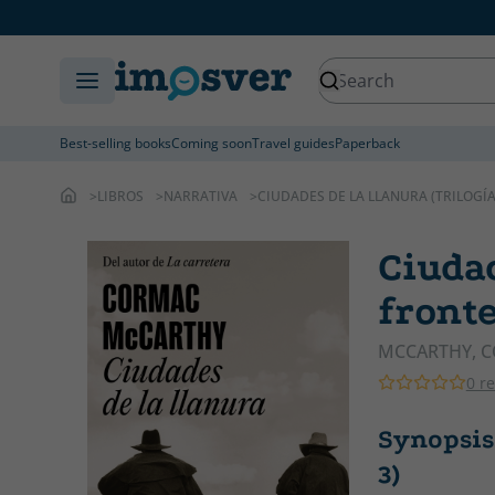
Best-selling books
Coming soon
Travel guides
Paperback
LIBROS
NARRATIVA
CIUDADES DE LA LLANURA (TRILOGÍA
Ciudad
fronte
MCCARTHY, 
0 r
Synopsis 
3)