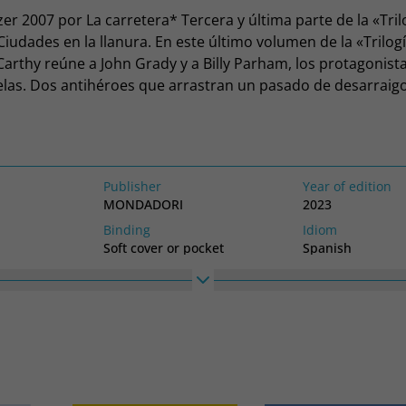
er 2007 por La carretera* Tercera y última parte de la «Tril
Ciudades en la llanura. En este último volumen de la «Trilogí
arthy reúne a John Grady y a Billy Parham, los protagonista
las. Dos antihéroes que arrastran un pasado de desarraig
r en un mundo en el que su forma de vida, individualista e i
da por la invasión de la modernidad. La acción arranca en 
vo México que está a punto de ser expropiado por el ejérci
ondo de las tierras fronterizas entre Estados Unidos y Méxi
Publisher
Year of edition
esencuentro de dos universos aparentemente divergentes, 
MONDADORI
2023
nistas se verá atravesada por la aparición de unos valores
Binding
Idiom
rarán acomodo. Condenados por una historia que ya no cu
Soft cover or pocket
Spanish
 Grady devienen así los verdaderos supervivientes de un mun
High
Width
lor, el esfuerzo y la vida en contacto con la naturaleza eran 
230
136
Reseña: «Cormac McCarthy pertenece a la saga de los enigm
nger, y su obra alcanza las cimas de un Melville o un Faulkn