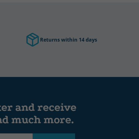
Returns within 14 days
ter and receive
and much more.