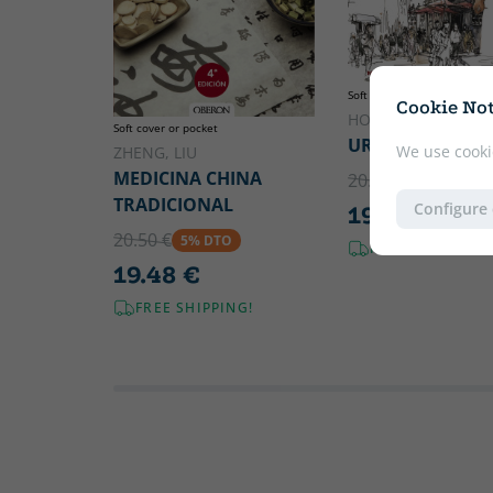
Soft cover or pocket
Cookie Not
HOLMES, MARC TA
Soft cover or pocket
URBAN SKETCHE
We use cooki
ZHENG, LIU
MEDICINA CHINA
20.95 €
5% DTO
TRADICIONAL
Configure
19.90 €
20.50 €
5% DTO
FREE SHIPPING!
19.48 €
FREE SHIPPING!