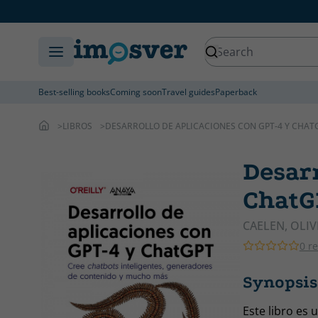
Best-selling books
Coming soon
Travel guides
Paperback
LIBROS
DESARROLLO DE APLICACIONES CON GPT-4 Y CHAT
Desarr
ChatG
CAELEN, OLIV
0 r
Synopsis
Este libro es