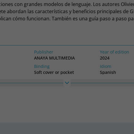
aciones con grandes modelos de lenguaje. Los autores Olivie
ete abordan las características y beneficios principales de G
lican cómo funcionan. También es una guía paso a paso par
utilizando la biblioteca de Python para GPT-4 y ChatGPT, in
de generación de texto, preguntas y respuestas y resumen
rito con un lenguaje claro y conciso, Desarrollo de aplicac
T incluye ejemplos fáciles de seguir para ayudarle a entend
Publisher
Year of edition
 a sus proyectos. Los ejemplos de código de Python están d
ANAYA MULTIMEDIA
2024
 de GitHub y el libro incluye un glosario de términos clave.¿
Binding
Idiom
 poder de los grandes modelos de lenguaje en sus aplicacio
Soft cover or pocket
Spanish
obligatoria.
High
Width
IALES
225
175