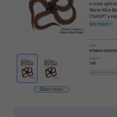
a crear aplic
Marie-Alice Bl
ChatGPT y exp
aplicaciones 
See more
herramientas 
contenidos.Esc
GPT-4 y ChatGP
EAN
los conceptos
9788441549258
un repositorio
pages
aprovechar el
168
es de lectura 
Collection
TÍTULOS ESPEC
SEE PAGES