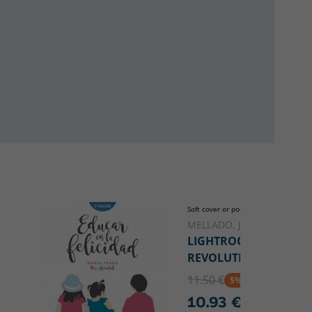
Soft cover or pocket
MELLADO, JOSÉ MARÍA
LIGHTROOM
REVOLUTION
11.50 €
5% DTO
10.93 €