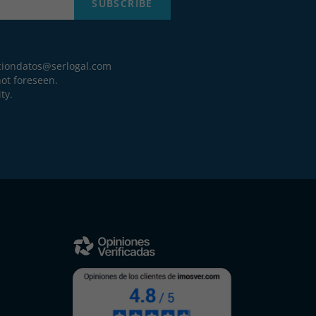
SUBSCRIBE
ciondatos@serlogal.com
ot foreseen.
ty.