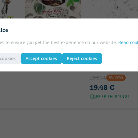
Soft cover or pocket
BUTRÓN, CARMEN
ice
RO
COCINA CON CARMEN
Soft cover or pocket
R
es to ensure you get the best experience on our website.
Read cook
20.50 €
VÁZQUEZ GARCÍA,
5% DTO
MARCOS
19.48 €
 cookies
Accept cookies
Reject cookies
FITNESS
FREE SHIPPING!
REVOLUCIONARIO
20.50 €
5% DTO
19.48 €
FREE SHIPPING!