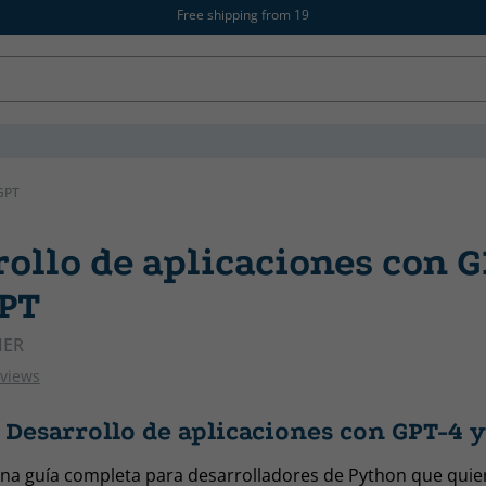
Free shipping from 19
GPT
ollo de aplicaciones con G
PT
IER
eviews
 Desarrollo de aplicaciones con GPT-4 
 una guía completa para desarrolladores de Python que qui