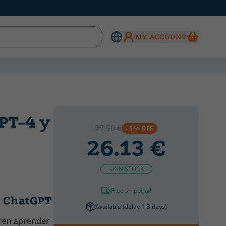
MY ACCOUNT
PT-4 y
27.50 €
- 5 % OFF
26.13 €
IN STOCK
Free shipping!
y ChatGPT
Available (delay 1-3 days)
eren aprender