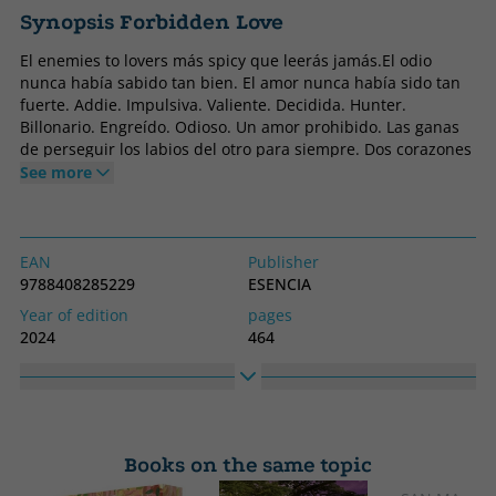
Synopsis Forbidden Love
El enemies to lovers más spicy que leerás jamás.El odio
nunca había sabido tan bien. El amor nunca había sido tan
fuerte. Addie. Impulsiva. Valiente. Decidida. Hunter.
Billonario. Engreído. Odioso. Un amor prohibido. Las ganas
de perseguir los labios del otro para siempre. Dos corazones
que piensan saltarse todas las reglas. Estarán juntos aunque
See more
arda el mundo.
EAN
Publisher
9788408285229
ESENCIA
Year of edition
pages
2024
464
Binding
Idiom
Soft cover or pocket
Spanish
Collection
High
Matchstories Romántica
230
Books on the same topic
Contemporánea