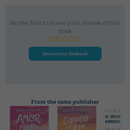
Be the first to leave your review of this
book
Share your feedback
From the same publisher
ALE RUBIO
SI DECIDO
ARRIESGAR
17.90 €
5% 