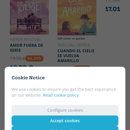
17.01 €
Soft cover or pocket
NEREA PASCUAL
PASCUAL, NEREA
AMOR FUERA DE
SERIE
CUANDO EL CIELO
SE VUELVA
19.90 €
5% DTO
AMARILLO
18.90 €
16.90 €
5% DTO
16.06 €
Cookie Notice
We use cookies to ensure you get the best experience
on our website.
Read cookie policy
.
Configure cookies
Accept cookies