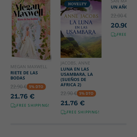
Width
SAN MARTÍN
NOVELTY
150
UN AÑO Y U
22.00 €
5% 
20.90 €
FREE SHI
JACOBS, ANNE
MEGAN MAXWELL
LUNA EN LAS
RIETE DE LAS
USAMBARA, LA
BODAS
(SUEÑOS DE
AFRICA 2)
22.90 €
5% DTO
22.90 €
5% DTO
21.76 €
21.76 €
FREE SHIPPING!
FREE SHIPPING!