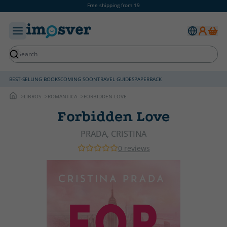
Free shipping from 19
BEST-SELLING BOOKS
COMING SOON
TRAVEL GUIDES
PAPERBACK
LIBROS
ROMANTICA
FORBIDDEN LOVE
Forbidden Love
PRADA, CRISTINA
0 reviews