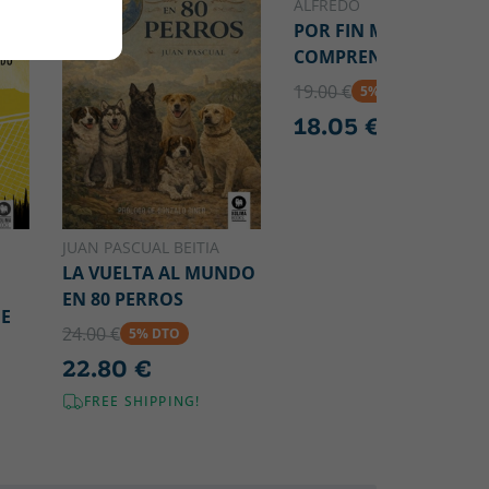
ALFREDO
POR FIN ME
COMPRENDO
19.00 €
5% DTO
18.05 €
JUAN PASCUAL BEITIA
LA VUELTA AL MUNDO
EN 80 PERROS
UE
24.00 €
5% DTO
22.80 €
FREE SHIPPING!