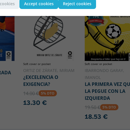
 cookies
Accept cookies
Reject cookies
Soft cover or pocket
Soft cover or pocket
ORTIZ DE ZÁRATE, MIRIAM
IBARRONDO GARAY,
RADA
¿EXCELENCIA O
IMANOL
EXIGENCIA?
LA PRIMERA VEZ Q
LA PEGUE CON LA
14.00 €
5% DTO
IZQUIERDA
13.30 €
19.50 €
5% DTO
18.53 €