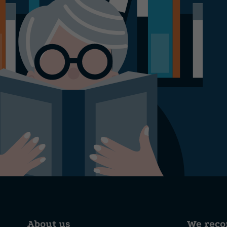
About us
We rec