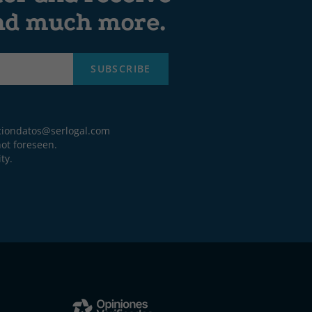
and much more.
SUBSCRIBE
ciondatos@serlogal.com
ot foreseen.
ty.