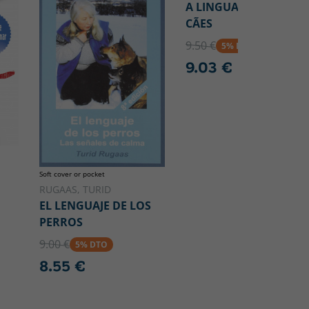
A LINGUAGEM DOS
CÃES
9.50 €
5% DTO
9.03 €
Soft cover or pocket
RUGAAS, TURID
EL LENGUAJE DE LOS
PERROS
9.00 €
5% DTO
8.55 €