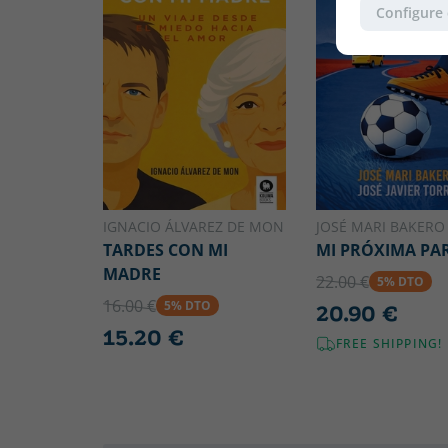
Configure
IGNACIO ÁLVAREZ DE MON
JOSÉ MARI BAKERO
TARDES CON MI
MI PRÓXIMA PA
MADRE
22.00 €
5% DTO
16.00 €
5% DTO
20.90 €
15.20 €
FREE SHIPPING!