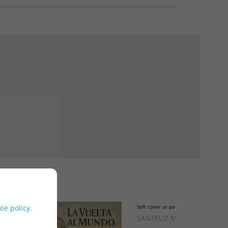
ie policy
.
Soft cover or pocket
SANFELIZ MEZQUITA,