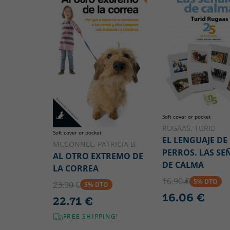
Soft cover or pocket
RUGAAS, TURID
Soft cover or pocket
EL LENGUAJE DE
MCCONNEL, PATRICIA B.
PERROS. LAS SE
AL OTRO EXTREMO DE
DE CALMA
LA CORREA
16.90 €
5% DTO
23.90 €
5% DTO
16.06 €
22.71 €
FREE SHIPPING!