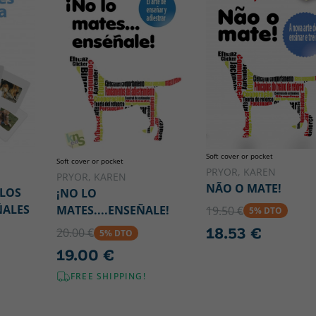
Soft cover or pocket
Soft cover or pocket
PRYOR, KAREN
PRYOR, KAREN
NÃO O MATE!
 LOS
¡NO LO
ÑALES
MATES....ENSEÑALE!
19.50 €
5% DTO
18.53 €
20.00 €
5% DTO
19.00 €
FREE SHIPPING!