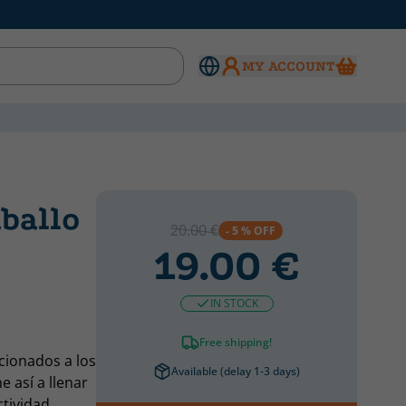
MY ACCOUNT
aballo
20.00 €
- 5 % OFF
19.00 €
IN STOCK
Free shipping!
icionados a los
Available (delay 1-3 days)
e así a llenar
ctividad