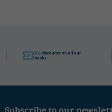
5% discounts on all our
books
Subscribe to our newslet