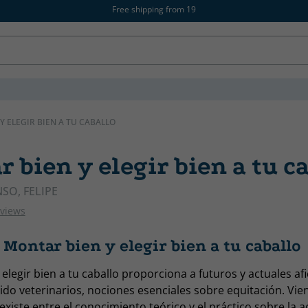
Free shipping from 19
Y ELEGIR BIEN A TU CABALLO
 bien y elegir bien a tu c
SO, FELIPE
eviews
Montar bien y elegir bien a tu caballo
elegir bien a tu caballo proporciona a futuros y actuales af
uido veterinarios, nociones esenciales sobre equitación. Vien
existe entre el conocimiento teórico y el práctico sobre la a