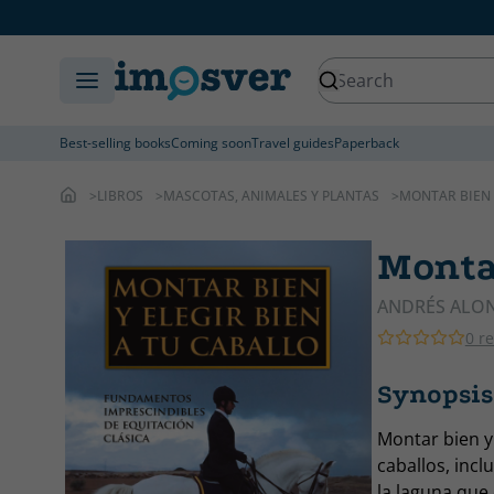
Best-selling books
Coming soon
Travel guides
Paperback
LIBROS
MASCOTAS, ANIMALES Y PLANTAS
MONTAR BIEN 
Montar
ANDRÉS ALON
0 r
Synopsis 
Montar bien y 
caballos, incl
la laguna que 