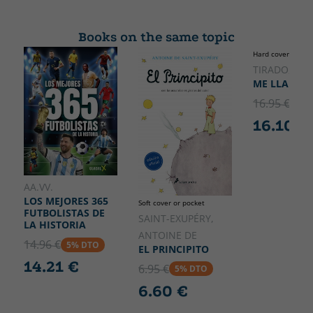
Collection
High
Stars Academy
195
Books on the same topic
Width
Hard cover
130
TIRADO, MÍ
ME LLAMO 
16.95 €
5% 
16.10 €
AA.VV.
LOS MEJORES 365
Soft cover or pocket
FUTBOLISTAS DE
SAINT-EXUPÉRY,
LA HISTORIA
ANTOINE DE
14.96 €
5% DTO
EL PRINCIPITO
14.21 €
6.95 €
5% DTO
6.60 €