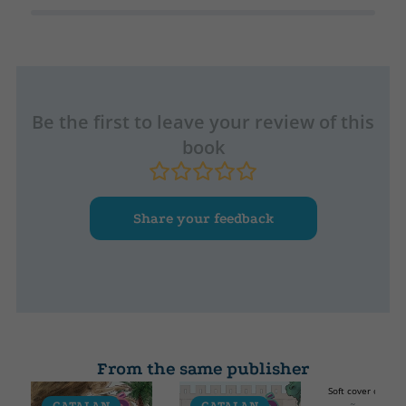
Be the first to leave your review of this
book
Share your feedback
From the same publisher
Soft cover or pock
CATALAN
CATALAN
CATALA