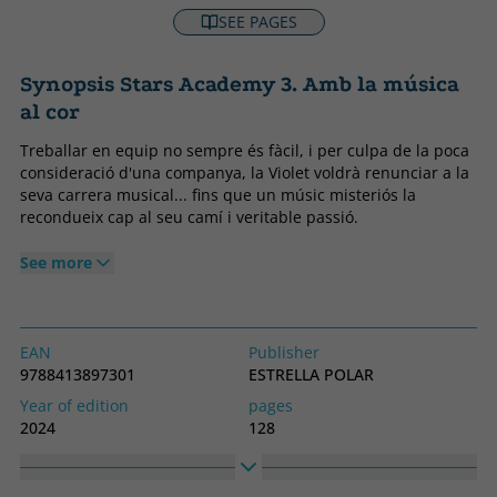
SEE PAGES
Synopsis Stars Academy 3. Amb la música
al cor
Treballar en equip no sempre és fàcil, i per culpa de la poca
consideració d'una companya, la Violet voldrà renunciar a la
seva carrera musical... fins que un músic misteriós la
recondueix cap al seu camí i veritable passió.
See more
EAN
Publisher
9788413897301
ESTRELLA POLAR
Year of edition
pages
2024
128
Binding
Idiom
Soft cover or pocket
Catalan