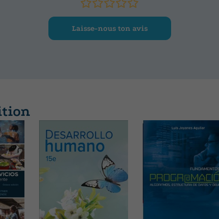
/FONT></FONT></SPA N></P><P class=MsoNormal style="M
><SPAN lang=ES style="mso-ansi-language: ES"><FONT size
ntos a destacar:</FONT></SPAN></B><SPAN lang=ES style=
Laisse-nous ton avis
><BR><FONT size=2><FONT face=Arial>-Actualización y reno
tividades y estructura.<BR>-Las unidades se estructuran en:
e contenidos, objetivos y texto introductorio de reflexión;
ctividades al final de apartado de diversas tipologías; y sec
ompetenciales y finales.<BR>-Incorporación e impulso del tr
<BR>-Uso integrado de las tecnologías digitales, de forma t
ition
de la creatividad, iniciativa y autonomía del alumnado, a t
ividades, de diferentes tipologías pero de enfoque claram
 y de proyectos tecnológicos que abordan los contenidos c
spectiva más participativa y menos académica.<BR>-Uso d
de aprendizaje más activas, basadas en la experimentación, 
 de problemas.<BR>-Propuesta flexible y abierta, adaptada a
 Centros, alumnado, profesorado y proyectos educativos.<B
ompetencial de las actividades y graduación de las mismas e
loom (recordar, entender, aplicar, analizar, evaluar, crear
s gráficos. <BR>-Atención a la diversidad, a través de las di