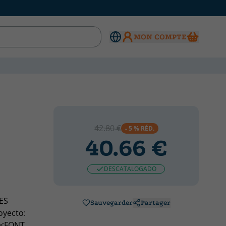
MON COMPTE
42.80 €
- 5 % RÉD.
40.66 €
DESCATALOGADO
ES
Sauvegarder
Partager
oyecto:
><FONT