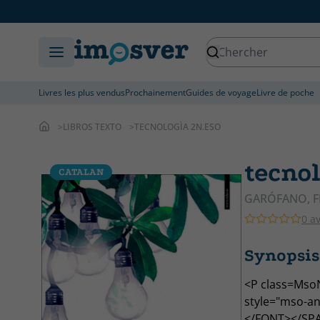
Livres les plus vendus
Prochainement
Guides de voyage
Livre de poche
LIBROS TEXTO
TECNOLOGÌA 2N.ESO
tecnol
CATALAN
GARÓFANO, 
0 av
Synopsis
<P class=Mso
style="mso-an
</FONT></SPA