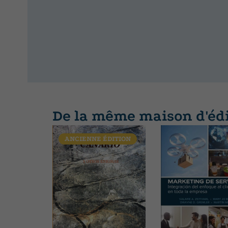
<o:p></o:p><
0cm 10pt"><B
face=Arial>Pu
language: ES"
contenidos, ac
con sumario d
teórico, con a
actividades c
competencial.
De la même maison d'éd
<BR>-Fomento 
numerosas act
competencial,
ANCIENNE ÉDITION
desde una per
metodologías 
la resolución
tipologías de
Orientación c
taxonomía de B
en los recurso