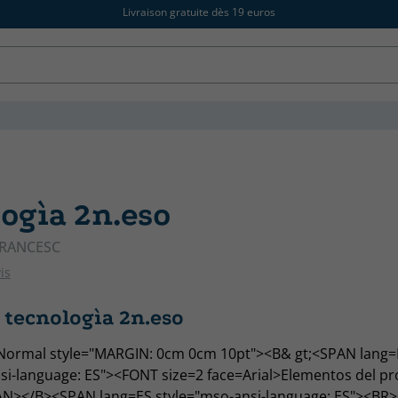
Livraison gratuite dès 19 euros
ogìa 2n.eso
FRANCESC
is
 tecnologìa 2n.eso
Normal style="MARGIN: 0cm 0cm 10pt"><B& gt;<SPAN lang=
si-language: ES"><FONT size=2 face=Arial>Elementos del pr
N></B><SPAN lang=ES style="mso-ansi-language: ES"><BR