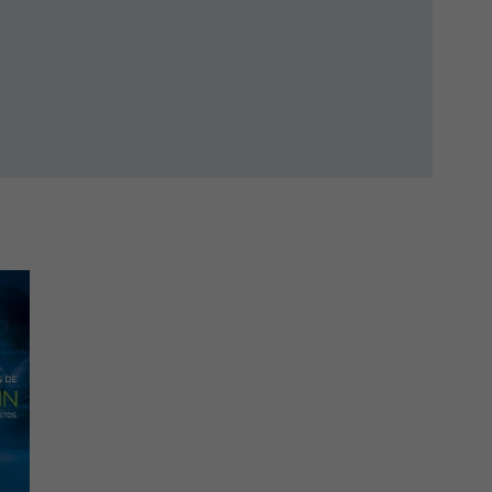
ARGIN: 0cm
=2
"mso-ansi-
vación de los
 portadilla,
 contenido
ciones de
abajo
ransversal.
ravés de
ente
urriculares
e
la práctica y
 diferentes
R>-
n base a la
).<BR>-Énfasis
ferentes