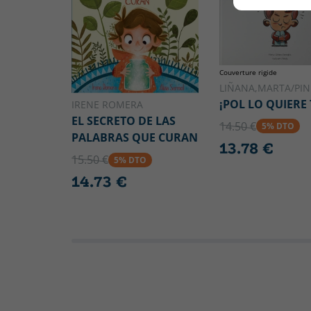
Couverture rigide
LIÑANA,MARTA/PIN
¡POL LO QUIERE
IRENE ROMERA
EL SECRETO DE LAS
14.50 €
5% DTO
PALABRAS QUE CURAN
13.78 €
15.50 €
5% DTO
14.73 €