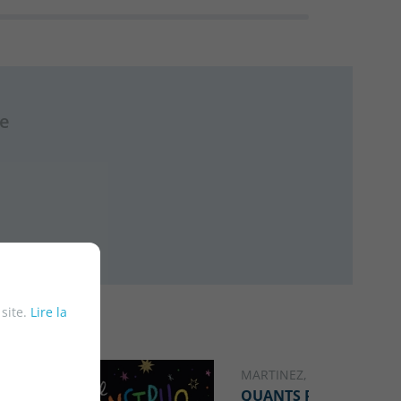
re
 site.
Lire la
MARTINEZ, LAIA
CATALAN
QUANTS PETONS ET