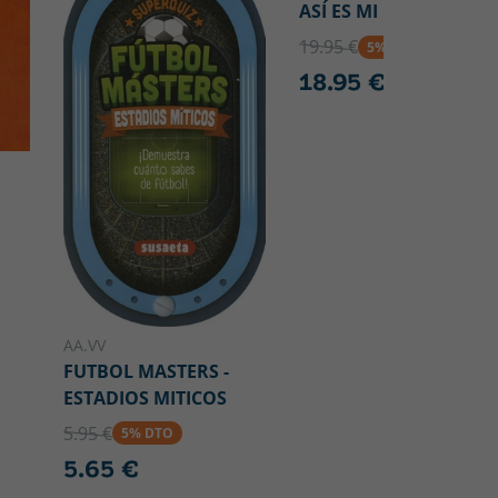
ASÍ ES MI CORAZÓN
19.95 €
5% DTO
18.95 €
AA.VV
FUTBOL MASTERS -
ESTADIOS MITICOS
5.95 €
5% DTO
5.65 €