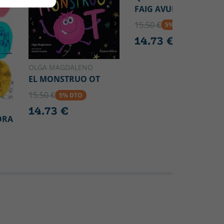
FAIG AVUI?
15.50 €
5% DTO
14.73 €
OLGA MAGDALENO
EL MONSTRUO OT
15.50 €
5% DTO
14.73 €
ORA