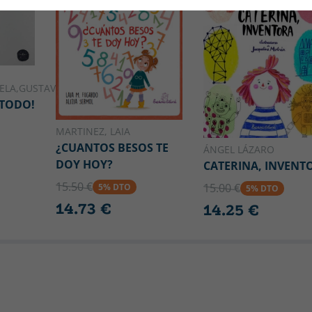
ELA,GUSTAVO
 TODO!
MARTINEZ, LAIA
¿CUANTOS BESOS TE
ÁNGEL LÁZARO
DOY HOY?
CATERINA, INVENT
15.50 €
15.00 €
5% DTO
5% DTO
14.73 €
14.25 €