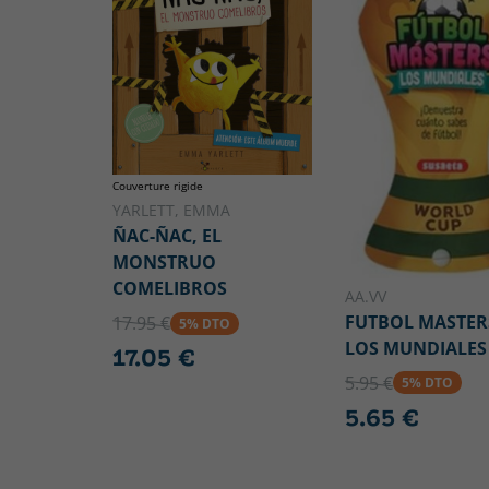
Couverture rigide
YARLETT, EMMA
ÑAC-ÑAC, EL
MONSTRUO
COMELIBROS
AA.VV
FUTBOL MASTERS
17.95 €
5% DTO
LOS MUNDIALES
17.05 €
5.95 €
5% DTO
5.65 €