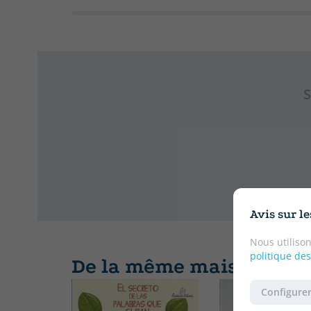
S
Avis sur l
Nous utilison
politique des
De la même maison d'éd
Configurer