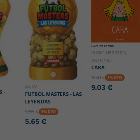
Livre en carton
RUBIO HERRERO,
ANTONIO
CARA
9.50 €
5% DTO
9.03 €
AA.VV
 -
FUTBOL MASTERS - LAS
LEYENDAS
5.95 €
5% DTO
5.65 €