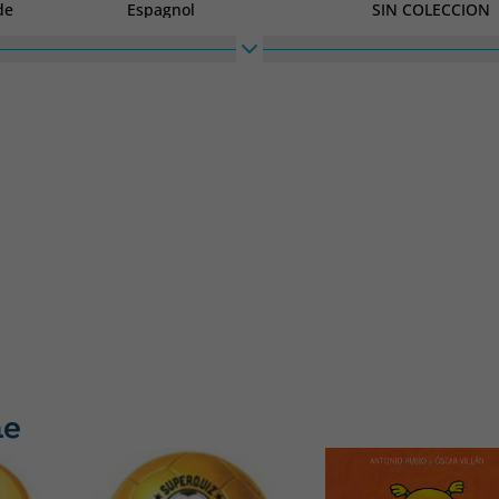
de
Espagnol
SIN COLECCION
Largeur
230
me