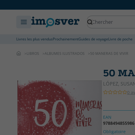
Livres les plus vendus
Prochainement
Guides de voyage
Livre de poche
LIBROS
ALBUMES ILUSTRADOS
50 MANERAS DE VIVIR
50 MA
LÓPEZ, SUSA
0 av
EAN
9788494855986
Obligatoire