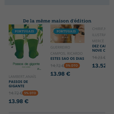
De la même maison d'édition
CHIRIF,MICA
PORTUGAIS
PORTUGAIS
PORTUGA
ILUSTRADOR
MERCÈ GALÍ
DEZ CABEÇA
GUERREIRO
NOVE CHAP
CAMPOS, RICARDO
14.23 €
5% 
ESTES SAO OS DIAS
13.52 €
14.72 €
5% DTO
13.98 €
LAMBERT,ANAÏS
PASSOS DE
GIGANTE
14.72 €
5% DTO
13.98 €