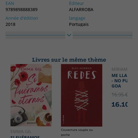
EAN
Éditeur
9789898888389
ALFARROBA
Année d'édition
langage
2018
Portugais
Collection
Haute
INFANTIL
300
Largeur
200
Livres sur le même thème
MÍRIAM TIR
NOUVEA
ME LLAMO 
- NO PUEDO
GOA
16.95 €
5% 
16.10 €
Couverture souple ou
EMMA GIL
poche
SI FUÉRAMOS