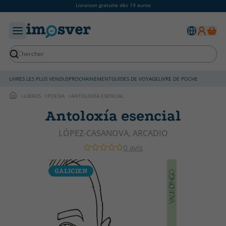
Livraison gratuite dès 19 euros
LIVRES LES PLUS VENDUS
PROCHAINEMENT
GUIDES DE VOYAGE
LIVRE DE POCHE
LIBROS
POESIA
ANTOLOXÍA ESENCIAL
Antoloxía esencial
LÓPEZ-CASANOVA, ARCADIO
0 avis
GALICIEN