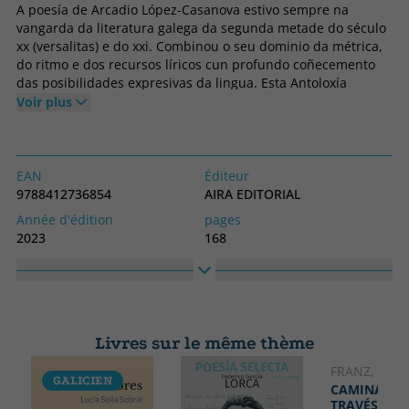
A poesía de Arcadio López-Casanova estivo sempre na
vangarda da literatura galega da segunda metade do século
xx (versalitas) e do xxi. Combinou o seu dominio da métrica,
do ritmo e dos recursos líricos cun profundo coñecemento
das posibilidades expresivas da lingua. Esta Antoloxía
esencial é tamén unha reivindicación do seu legado. Unha
Voir plus
oportunidade para lembrar a súa esencia artística ou para
descubrilo como un autor cargado de luz e de futuro.
EAN
Éditeur
9788412736854
AIRA EDITORIAL
Année d'édition
pages
2023
168
Obligatoire
langage
Couverture souple ou poche
Galicien
N° collection
Collection
1
Valilongo
Livres sur le même thème
Haute
Largeur
210
130
FRANZ, LOLA
GALICIEN
CAMINANDO
TRAVÉS DEL