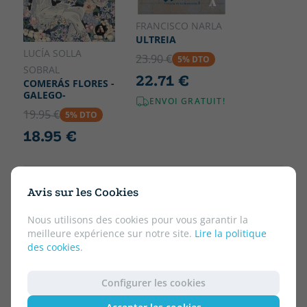
FRANCISCO NARLA
ULTREIA
LUCÍA SOLLA
23.90 €
5% DTO
SOBRAL
22.71 €
COMERÁS FLORES -
GALEGO-
ENVOI GRATUIT!
19.95 €
5% DTO
18.95 €
Avis sur les Cookies
Nous utilisons des cookies pour vous garantir la
meilleure expérience sur notre site.
Lire la politique
des cookies
.
Configurer les cookies