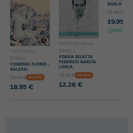
DUELO
21.00 €
5% 
19.95 €
ENVOI GR
PRIETO DE PAULA,
ÁNGEL L.
LUCÍA SOLLA
POESÍA SELECTA
SOBRAL
FEDERICO GARCÍA
COMERÁS FLORES -
LORCA
GALEGO-
12.90 €
5% DTO
19.95 €
5% DTO
12.26 €
18.95 €