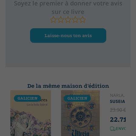
Soyez le premier à donner votre avis
sur ce livre
Laisse-nous ton avis
De la même maison d'édition
NARLA, FRA
GALICIEN
GALICIEN
GALICIE
SUSEIA
23.90 €
5% 
22.71 €
ENVOI GR