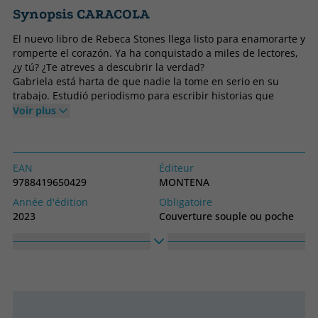
Synopsis CARACOLA
El nuevo libro de Rebeca Stones llega listo para enamorarte y
romperte el corazón. Ya ha conquistado a miles de lectores,
¿y tú? ¿Te atreves a descubrir la verdad?
Gabriela está harta de que nadie la tome en serio en su
trabajo. Estudió periodismo para escribir historias que
cambiasen el mundo y se pasa las mañanas corrigiendo los
Voir plus
artículos de otros.
Harta de esta situación, decide ir en busca de una noticia
que le dé el prestigio que necesita, y, con la intención de
conseguir un titular jugoso, envía un correo electrónico al
EAN
Éditeur
delincuente más odiado de todo el país.
9788419650429
MONTENA
Cuando,después de cuatro años entre rejas, Tomás recibe
Année d'édition
Obligatoire
dicho mensaje, sabe que todo está a punto de cambiar para
2023
Couverture souple ou poche
siempre.
langage
Collection
Espagnol
MONTENA
Haute
Largeur
150
215