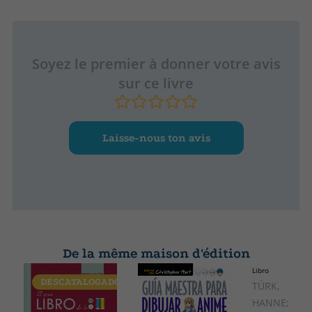
Soyez le premier à donner votre avis
sur ce livre
Laisse-nous ton avis
De la même maison d'édition
Libro
DESCATALOGADO
TÜRK,
HANNE;PRAD