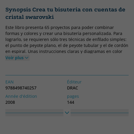
Synopsis Crea tu bisuteria con cuentas de
cristal swarovski
Este libro presenta 65 proyectos para poder combinar
formas y colores y crear una bisutería personalizada. Para
lograrlo, se requieren sólo tres técnicas de enfilado simples:
el punto de peyote plano, el de peyote tubular y el de cordón
en espiral. Unas instrucciones claras y diagramas en color
indican la forma de hacerlos.
Voir plus
EAN
Éditeur
9788498740257
DRAC
Année d'édition
pages
2008
144
Obligatoire
langage
Couverture souple ou poche
Espagnol
Collection
Haute
CREA TU BISUTERIA
279