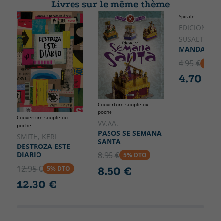
Livres sur le même thème
Largeur
Spirale
216
EDICIONES,
SUSAETA
MANDALA M
4.95 €
5% D
4.70 €
Couverture souple ou
poche
Couverture souple ou
VV.AA.
poche
PASOS SE SEMANA
SMITH, KERI
SANTA
DESTROZA ESTE
DIARIO
8.95 €
5% DTO
12.95 €
8.50 €
5% DTO
12.30 €