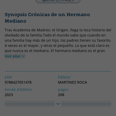
Synopsis Crónicas de un Hermano
Mediano
Tras Academia de Madres: el Origen, llega la loca historia del
olvidado de la familia.Todo el mundo sabe que cuando en
una familia hay más de un hijo, los padres tienen su favorito.
A veces es el mayor, y otras el pequeño. Lo que está claro es
que nunca es el mediano. El hermano mediano es el gran
olvidado, el ignorado, al que nunca nadie tiene en cuenta.
Voir plus
Por eso he decidido contar mi historia. ¡Ya es hora de que
nos presten atención! Bienvenido a las aventuras y
desventuras del hermano mediano más famoso del mundo.
EAN
Éditeur
9788427051478
MARTINEZ ROCA
Année d'édition
pages
2023
208
Obligatoire
langage
Couverture souple ou poche
Espagnol
Collection
Haute