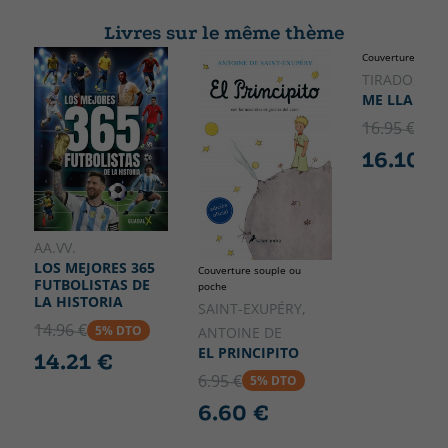
4You2
230
Livres sur le même thème
Largeur
Couverture rigide
150
TIRADO, MÍ
ME LLAMO 
16.95 €
5% 
16.10 €
AA.VV.
LOS MEJORES 365
Couverture souple ou
FUTBOLISTAS DE
poche
LA HISTORIA
SAINT-EXUPÉRY,
14.96 €
5% DTO
ANTOINE DE
EL PRINCIPITO
14.21 €
6.95 €
5% DTO
6.60 €