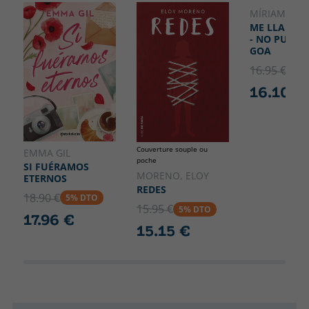
MÍRIAM TIR
NOUVEA
ME LLAMO 
- NO PUEDO
GOA
16.95 €
5% 
16.10 €
Couverture souple ou
EMMA GIL
poche
SI FUÉRAMOS
MORENO, ELOY
ETERNOS
REDES
18.90 €
5% DTO
15.95 €
5% DTO
17.96 €
15.15 €