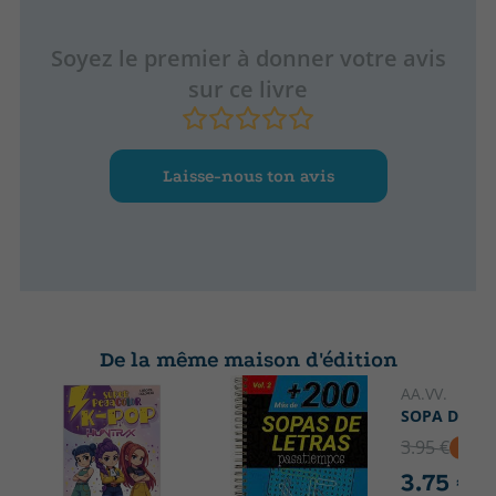
Soyez le premier à donner votre avis
sur ce livre
Laisse-nous ton avis
De la même maison d'édition
AA.VV.
SOPA DE LE
3.95 €
5% D
3.75 €