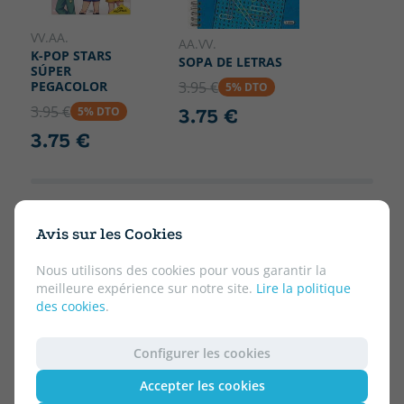
VV.AA.
AA.VV.
K-POP STARS
SOPA DE LETRAS
SÚPER
PEGACOLOR
3.95 €
5% DTO
3.95 €
3.75 €
5% DTO
3.75 €
Avis sur les Cookies
Nous utilisons des cookies pour vous garantir la
meilleure expérience sur notre site.
Lire la politique
des cookies
.
Configurer les cookies
Accepter les cookies