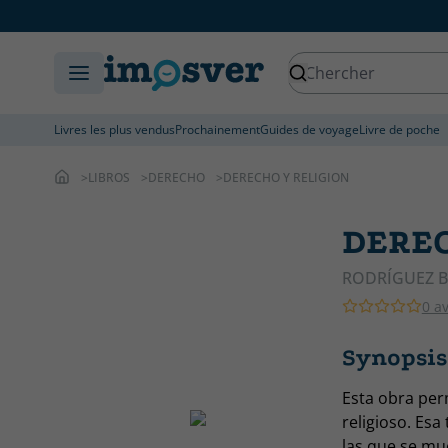
Livres les plus vendus
Prochainement
Guides de voyage
Livre de poche
LIBROS
DERECHO
DERECHO Y RELIGION
DEREC
RODRÍGUEZ B
0 av
Synopsi
Esta obra per
religioso. Esa
las que se mue