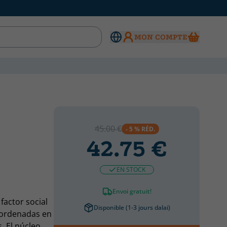
MON COMPTE
45.00 €
- 5 % RÉD.
42.75 €
EN STOCK
Envoi gratuit!
factor social
Disponible (1-3 jours dalai)
coordenadas en
. El núcleo