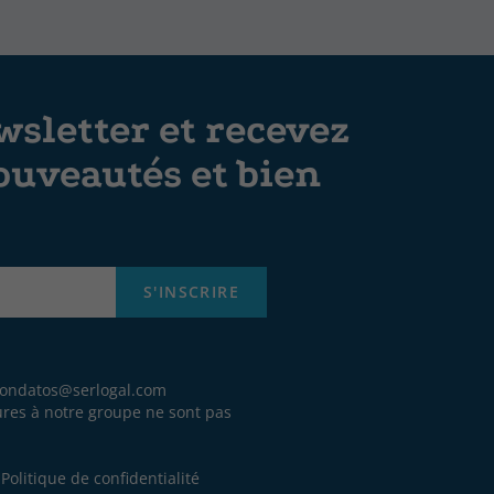
sletter et recevez
ouveautés et bien
S'INSCRIRE
iondatos@serlogal.com
eures à notre groupe ne sont pas
.
e
Politique de confidentialité