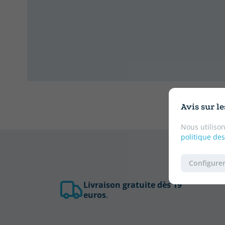
Avis sur l
Nous utilison
politique des
Configurer
Livraison gratuite dès 19
euros
.