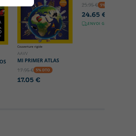
25.95 €
5% DTO
24.65 €
ENVOI GRATUIT!
Couverture rigide
AAVV
MI PRIMER ATLAS
LOS
17.95 €
5% DTO
17.05 €