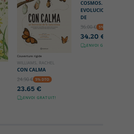
COSMOS. UNA
EVOLUCION COSMICA
DE
36.00 €
5% DTO
34.20 €
ENVOI GRATUIT!
Couverture rigide
WILLIAMS, RACHEL
CON CALMA
24.90 €
5% DTO
23.65 €
ENVOI GRATUIT!