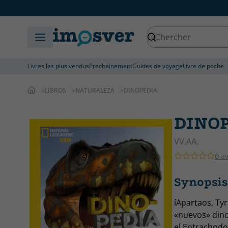
Livres les plus vendus
Prochainement
Guides de voyage
Livre de poche
LIBROS
NATURALEZA
DINOPEDIA
DINO
VV.AA.
0 av
Synopsi
íApartaos, Ty
«nuevos» din
el Eotrachodo