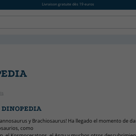
Livraison gratuite dès 19 euros
PEDIA
is
s DINOPEDIA
rannosaurus y Brachiosaurus! Ha llegado el momento de da
osaurios, como
n, el Kosmoceratops, el Anzu y muchos otros descubrimient