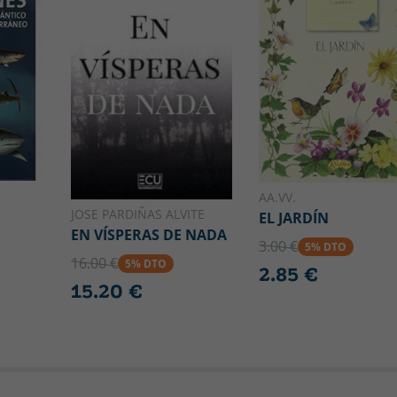
AA.VV.
JOSE PARDIÑAS ALVITE
EL JARDÍN
EN VÍSPERAS DE NADA
3.00 €
5% DTO
16.00 €
5% DTO
2.85 €
15.20 €