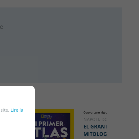
re
 site.
Lire la
Couverture rigide
NAPOLI, DONNA JO
EL GRAN LIBRO DE LA
MITOLOGÍA GRIEGA