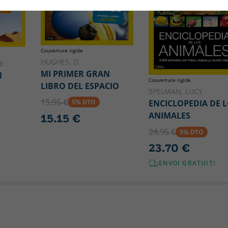
Couverture rigide
HUGHES, D.
E
MI PRIMER GRAN
N
Couverture rigide
LIBRO DEL ESPACIO
SPELMAN, LUCY
15.95 €
ENCICLOPEDIA DE 
5% DTO
ANIMALES
15.15 €
24.95 €
5% DTO
23.70 €
ENVOI GRATUIT!