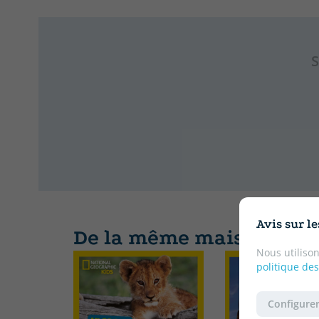
S
Avis sur l
De la même maison d'éd
Nous utilison
politique des
Configurer