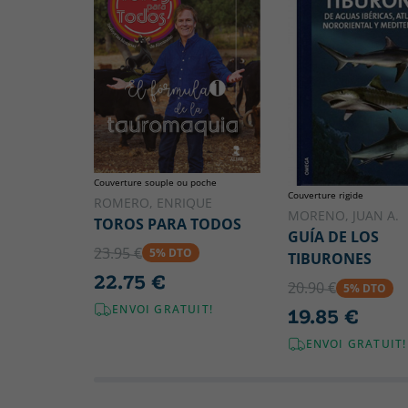
Couverture souple ou poche
Couverture rigide
ROMERO, ENRIQUE
MORENO, JUAN A.
TOROS PARA TODOS
GUÍA DE LOS
23.95 €
5% DTO
TIBURONES
22.75 €
20.90 €
5% DTO
ENVOI GRATUIT!
19.85 €
ENVOI GRATUIT!