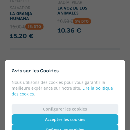
FREIXEDO,
BADÍA, PILAR
SALVADOR
LA VOZ DE LOS
ANIMALES
LA GRANJA
HUMANA
10.90 €
5% DTO
16.00 €
5% DTO
10.36 €
15.20 €
Avis sur les Cookies
Nous utilisons des cookies pour vous garantir la
meilleure expérience sur notre site.
Lire la politique
des cookies
.
Configurer les cookies
Accepter les cookies
Refuser les cookies