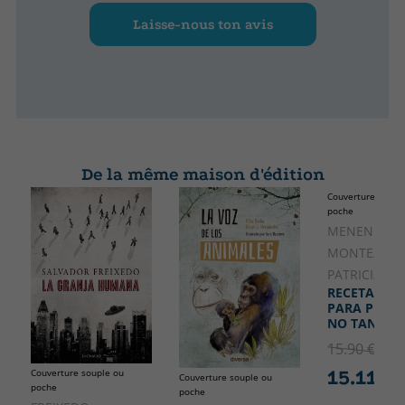
Laisse-nous ton avis
De la même maison d'édition
Couverture soupl
poche
MENENDEZ
MONTEAVAR
PATRICIA
RECETAS V
PARA PEQUE
NO TAN PEQ
15.90 €
5% 
15.11 €
Couverture souple ou
Couverture souple ou
poche
poche