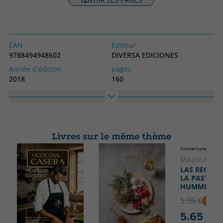
EAN
Éditeur
9788494948602
DIVERSA EDICIONES
Année d'édition
pages
2018
160
Obligatoire
langage
Couverture souple ou poche
Espagnol
N° collection
Collection
6
COCINA NATURAL
Livres sur le même thème
Haute
Largeur
Couverture rigide
220
150
MALOUF, TA
LAS RECETA
LA PASTELE
HUMMINGB
5.95 €
5% D
5.65 €