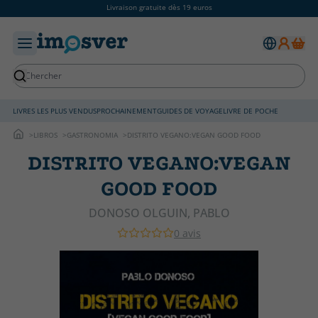
Livraison gratuite dès 19 euros
LIVRES LES PLUS VENDUS
PROCHAINEMENT
GUIDES DE VOYAGE
LIVRE DE POCHE
LIBROS
GASTRONOMIA
DISTRITO VEGANO:VEGAN GOOD FOOD
DISTRITO VEGANO:VEGAN
GOOD FOOD
DONOSO OLGUIN, PABLO
0 avis