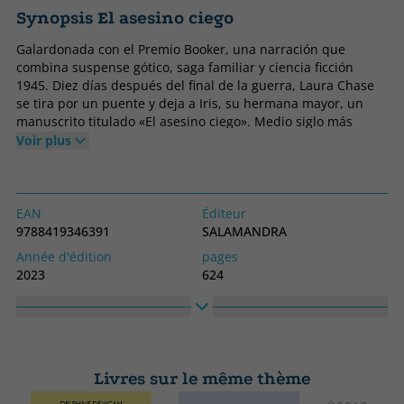
Synopsis El asesino ciego
Galardonada con el Premio Booker, una narración que
combina suspense gótico, saga familiar y ciencia ficción
1945. Diez días después del final de la guerra, Laura Chase
se tira por un puente y deja a Iris, su hermana mayor, un
manuscrito titulado «El asesino ciego». Medio siglo más
tarde, Iris reflexiona sobre su vida nada ejemplar, en
Voir plus
particular sobre los acontecimientos que rodearon la trágica
muerte de su hermana. El principal de ellos, la publicación
de «El asesino ciego», una novela que le valió a Laura no sólo
reconocimiento, sino también culto devoto, y que describe
EAN
Éditeur
una arriesgada pasión amorosa en los años treinta entre una
9788419346391
SALAMANDRA
joven adinerada y un hombre que se ha dado a la fuga. A
Année d'édition
pages
medida que el amor, el sacrificio y la traición complican la
2023
624
historia inventada y la real, los acontecimientos se precipitan
Obligatoire
langage
hacia la catástrofe.La crítica ha dicho... «Brillante, opulenta,
Couverture souple ou poche
Espagnol
Margaret Atwood es tanto una gran poeta como una gran
creadora de ficciones.» John Updike, The New Yorker
Collection
Haute
«Absorbente. Una narración ejecutada con maestría.» The
Salamandra Narrativa
150
New York Times«La primera gran novela del nuevo milenio.»
Livres sur le même thème
Largeur
Newsday «Una novela atrevida, rebosante de imaginación y