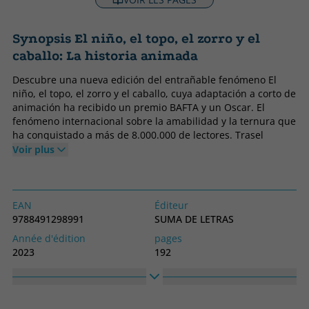
Synopsis El niño, el topo, el zorro y el
caballo: La historia animada
Descubre una nueva edición del entrañable fenómeno El
niño, el topo, el zorro y el caballo, cuya adaptación a corto de
animación ha recibido un premio BAFTA y un Oscar. El
fenómeno internacional sobre la amabilidad y la ternura que
ha conquistado a más de 8.000.000 de lectores. Trasel
enorme éxito mundial de El niño, el topo, el zorro y el
Voir plus
caballo, llega a las librerías una versión ampliada y a color
de este hermoso libro ilustrado. Este precioso libro en tapa
dura celebra el increíble trabajo de más de cien animadores
a lo largo de dos años de producción durante los que las
EAN
Éditeur
características ilustraciones de Charlie Mackesy cobraron
9788491298991
SUMA DE LETRAS
vida, a todo color, mediante un proceso de animación
Année d'édition
pages
tradicional dibujada a mano y acompañada de un guion
2023
192
manuscrito.«Hice una película con algunos amigos sobre un
Obligatoire
langage
niño, un topo, un zorro y un caballo; sobre su viaje juntos y
Couverture rigide
Espagnol
sobre cómo el niño busca su hogar. Espero que este libro te
infunda coraje y haga que te sientas amado». Charlie
Collection
Haute