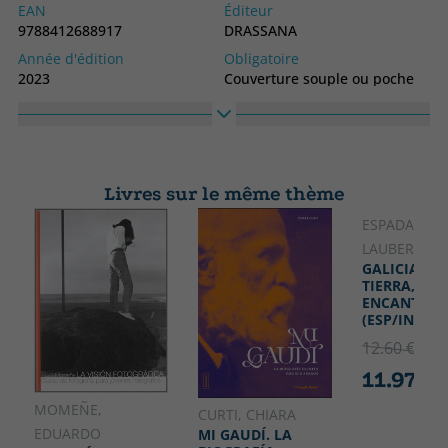
EAN
Éditeur
9788412688917
DRASSANA
Année d'édition
Obligatoire
2023
Couverture souple ou poche
langage
N° collection
Catalan
2
Collection
TUSITALA
Livres sur le même thème
ESPADA, EVA
LAUBER, WI
GALICIA.
TIERRA,MAR
ENCANTO.
(ESP/ING)
12.60 €
5% 
11.97 €
MOMEÑE,
CURTI, CHIARA
EDUARDO
MI GAUDÍ. LA