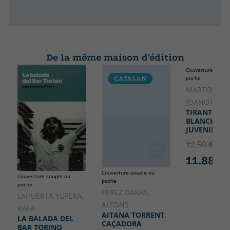
De la même maison d'édition
Couverture soupl
CATALAN
poche
VALENCI
MARTORELL,
JOANOT
TIRANT LO
BLANCH (VE
JUVENIL)
12.50 €
5% 
11.88 €
Couverture souple ou
Couverture souple ou
poche
poche
PEREZ DARAS,
LAHUERTA YUFERA,
ALFONS
RAFA
AITANA TORRENT,
LA BALADA DEL
CAÇADORA
BAR TORINO